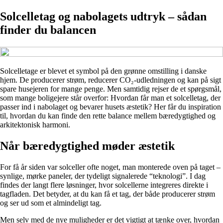
Solcelletag og nabolagets udtryk – sådan
finder du balancen
Solcelletage er blevet et symbol på den grønne omstilling i danske
hjem. De producerer strøm, reducerer CO₂-udledningen og kan på sigt
spare husejeren for mange penge. Men samtidig rejser de et spørgsmål,
som mange boligejere står overfor: Hvordan får man et solcelletag, der
passer ind i nabolaget og bevarer husets æstetik? Her får du inspiration
til, hvordan du kan finde den rette balance mellem bæredygtighed og
arkitektonisk harmoni.
Når bæredygtighed møder æstetik
For få år siden var solceller ofte noget, man monterede oven på taget –
synlige, mørke paneler, der tydeligt signalerede “teknologi”. I dag
findes der langt flere løsninger, hvor solcellerne integreres direkte i
tagfladen. Det betyder, at du kan få et tag, der både producerer strøm
og ser ud som et almindeligt tag.
Men selv med de nye muligheder er det vigtigt at tænke over, hvordan