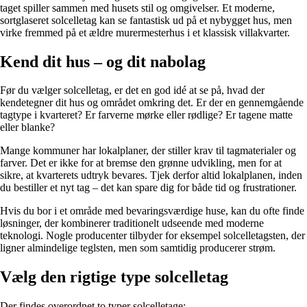
taget spiller sammen med husets stil og omgivelser. Et moderne,
sortglaseret solcelletag kan se fantastisk ud på et nybygget hus, men
virke fremmed på et ældre murermesterhus i et klassisk villakvarter.
Kend dit hus – og dit nabolag
Før du vælger solcelletag, er det en god idé at se på, hvad der
kendetegner dit hus og området omkring det. Er der en gennemgående
tagtype i kvarteret? Er farverne mørke eller rødlige? Er tagene matte
eller blanke?
Mange kommuner har lokalplaner, der stiller krav til tagmaterialer og
farver. Det er ikke for at bremse den grønne udvikling, men for at
sikre, at kvarterets udtryk bevares. Tjek derfor altid lokalplanen, inden
du bestiller et nyt tag – det kan spare dig for både tid og frustrationer.
Hvis du bor i et område med bevaringsværdige huse, kan du ofte finde
løsninger, der kombinerer traditionelt udseende med moderne
teknologi. Nogle producenter tilbyder for eksempel solcelletagsten, der
ligner almindelige teglsten, men som samtidig producerer strøm.
Vælg den rigtige type solcelletag
Der findes overordnet to typer solcelletage: