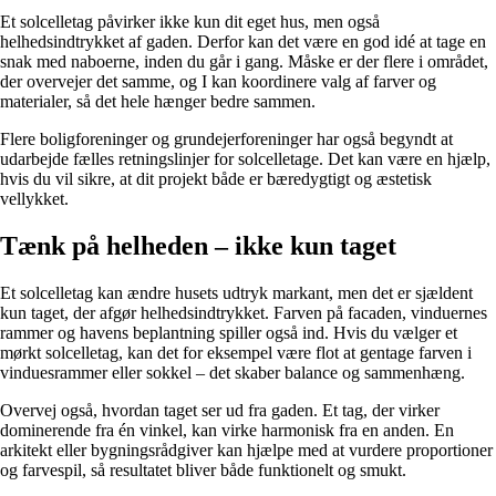
Et solcelletag påvirker ikke kun dit eget hus, men også
helhedsindtrykket af gaden. Derfor kan det være en god idé at tage en
snak med naboerne, inden du går i gang. Måske er der flere i området,
der overvejer det samme, og I kan koordinere valg af farver og
materialer, så det hele hænger bedre sammen.
Flere boligforeninger og grundejerforeninger har også begyndt at
udarbejde fælles retningslinjer for solcelletage. Det kan være en hjælp,
hvis du vil sikre, at dit projekt både er bæredygtigt og æstetisk
vellykket.
Tænk på helheden – ikke kun taget
Et solcelletag kan ændre husets udtryk markant, men det er sjældent
kun taget, der afgør helhedsindtrykket. Farven på facaden, vinduernes
rammer og havens beplantning spiller også ind. Hvis du vælger et
mørkt solcelletag, kan det for eksempel være flot at gentage farven i
vinduesrammer eller sokkel – det skaber balance og sammenhæng.
Overvej også, hvordan taget ser ud fra gaden. Et tag, der virker
dominerende fra én vinkel, kan virke harmonisk fra en anden. En
arkitekt eller bygningsrådgiver kan hjælpe med at vurdere proportioner
og farvespil, så resultatet bliver både funktionelt og smukt.