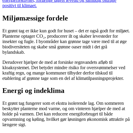
energieffektivitet, forlænge tagets levetid og samtidig bidrage
positivt til klimaet.
Miljømæssige fordele
Et grønt tag er ikke kun godt for huset – det er også godt for miljøet.
Planterne optager CO₂, producerer ilt og skaber levesteder for
insekter og fugle. I byområder kan grønne tage være med til at øge
biodiversiteten og skabe små grønne oaser midt i det grå
bylandskab.
Derudover hjælper de med at forsinke regnvandets afløb til
kloaksystemet. Det betyder mindre risiko for oversvømmelser ved
kraftig regn, og mange kommuner tilbyder derfor tilskud til
etablering af grønne tage som en del af klimatilpasningsprojekter.
Energi og indeklima
Et grønt tag fungerer som et ekstra isolerende lag. Om sommeren
beskytter planterne mod varme, og om vinteren hjælper de med at
holde på varmen. Det kan reducere energiforbruget til både
opvarmning og køling, hvilket gør løsningen økonomisk attraktiv på
længere sigt.