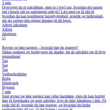
3 min
Overvejer du et solcelletag, men er i tvivl om, hvordan det passer
ind i husets stil og nabolagets udtryk? Læs med og få råd til,
hvordan du kan kombinere bæredygtighed, æstetik og fællesskab,
når du vælger den rigtige løsning til dit hjem.
Alfred Jakobsen
Alfred
Jakobsen
Revner og løse tagsten – hvornår bør du reagere?
Sådan opdager og forebygger du skader, før de udvikler sig til dyre
reparationer
Tag
Tag
Tag
Vedligeholdelse
Bolig
Håndværk
Byggeri
7 min
Små revner og løse tagsten kan virke harmløse, men de kan hurtigt
føre til fugtskader og store udgifter, hvis de ikke håndteres i tide. Få
gode råd til, hvornår du bør reagere, og hvordan du bedst
vedligeholder dit tag, så det holder i mange år.