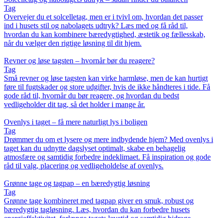
Tag
Overvejer du et solcelletag, men er i tvivl om, hvordan det passer
ind i husets stil og nabolagets udtryk? Læs med og få råd til,
hvordan du kan kombinere bæredygtighed, æstetik og fællesskab,
når du vælger den rigtige løsning til dit hjem.
Revner og løse tagsten – hvornår bør du reagere?
Tag
Små revner og løse tagsten kan virke harmløse, men de kan hurtigt
føre til fugtskader og store udgifter, hvis de ikke håndteres i tide. Få
gode råd til, hvornår du bør reagere, og hvordan du bedst
vedligeholder dit tag, så det holder i mange år.
Ovenlys i taget – få mere naturligt lys i boligen
Tag
Drømmer du om et lysere og mere indbydende hjem? Med ovenlys i
taget kan du udnytte dagslyset optimalt, skabe en behagelig
atmosfære og samtidig forbedre indeklimaet. Få inspiration og gode
råd til valg, placering og vedligeholdelse af ovenlys.
Grønne tage og tagpap – en bæredygtig løsning
Tag
Grønne tage kombineret med tagpap giver en smuk, robust og
bæredygtig tagløsning. Læs, hvordan du kan forbedre husets