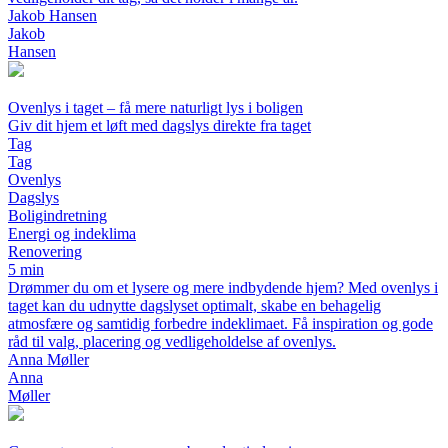
Jakob Hansen
Jakob
Hansen
Ovenlys i taget – få mere naturligt lys i boligen
Giv dit hjem et løft med dagslys direkte fra taget
Tag
Tag
Ovenlys
Dagslys
Boligindretning
Energi og indeklima
Renovering
5 min
Drømmer du om et lysere og mere indbydende hjem? Med ovenlys i
taget kan du udnytte dagslyset optimalt, skabe en behagelig
atmosfære og samtidig forbedre indeklimaet. Få inspiration og gode
råd til valg, placering og vedligeholdelse af ovenlys.
Anna Møller
Anna
Møller