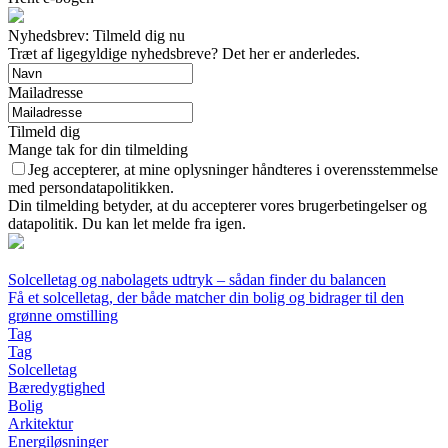
Nyhedsbrev: Tilmeld dig nu
Træt af ligegyldige nyhedsbreve? Det her er anderledes.
Mailadresse
Tilmeld dig
Mange tak for din tilmelding
Jeg accepterer, at mine oplysninger håndteres i overensstemmelse
med persondatapolitikken.
Din tilmelding betyder, at du accepterer vores brugerbetingelser og
datapolitik. Du kan let melde fra igen.
Solcelletag og nabolagets udtryk – sådan finder du balancen
Få et solcelletag, der både matcher din bolig og bidrager til den
grønne omstilling
Tag
Tag
Solcelletag
Bæredygtighed
Bolig
Arkitektur
Energiløsninger