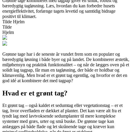
Grønne tage kombineret med tagpap giver en smuk, robust og
bæredygtig tagløsning. Læs, hvordan du kan forbedre husets
energieffektivitet, forlænge tagets levetid og samtidig bidrage
positivt til klimaet.
Tilde Hjelm
Tilde
Hjelm
Grønne tage har i de seneste år vundet frem som en populær og
bæredygtig løsning i både byer og på landet. De kombinerer æstetik,
miljøhensyn og praktisk funktionalitet – og når de lægges oven på et
solidt lag tagpap, får man en tagløsning, der både er holdbar og
klimavenlig. Men hvad er et grønt tag egentlig, og hvorfor er det en
god idé at kombinere det med tagpap?
Hvad er et grønt tag?
Et grønt tag – også kaldet et sedumtag eller vegetationstag – er et
tag, hvor overfladen er dækket af planter. Det kan være alt fra et
tyndt lag med lavtvoksende sedumplanter til mere komplekse
systemer med græs, urter og små buske. De grønne tage kan
anlægges på både flade og let skrånende tage og kræver kun
minimal vedligeholdelse, når de først er etableret.