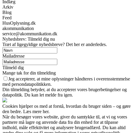
Indlæg
Arkiv
Blog
Feed
HusOplysning.dk
akommunikation
service@akommunikation.dk
Nyhedsbrev: Tilmeld dig nu
Træt af ligegyldige nyhedsbreve? Det her er anderledes.
Mailadresse
Tilmeld dig
Mange tak for din tilmelding
Jeg accepterer, at mine oplysninger håndteres i overensstemmelse
med persondatapolitikken.
Din tilmelding betyder, at du accepterer vores brugerbetingelser og
datapolitik. Du kan let melde fra igen.
Cookies hjælper os med at forstå, hvordan du bruger siden – og gøre
den bedre. Læs mere her.
Når du besøger vores website, giver du samtykke til, at vi og vores
partnere må lagre og anvende data fra din enhed for at tilpasse
indhold, måle effektivitet og analysere brugeradfærd. Du kan altid
ændre dine valg og få mere information i vores privatlivspolitik