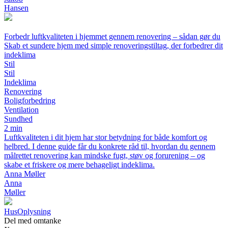
Hansen
Forbedr luftkvaliteten i hjemmet gennem renovering – sådan gør du
Skab et sundere hjem med simple renoveringstiltag, der forbedrer dit
indeklima
Stil
Stil
Indeklima
Renovering
Boligforbedring
Ventilation
Sundhed
2 min
Luftkvaliteten i dit hjem har stor betydning for både komfort og
helbred. I denne guide får du konkrete råd til, hvordan du gennem
målrettet renovering kan mindske fugt, støv og forurening – og
skabe et friskere og mere behageligt indeklima.
Anna Møller
Anna
Møller
Hus
Oplysning
Del med omtanke