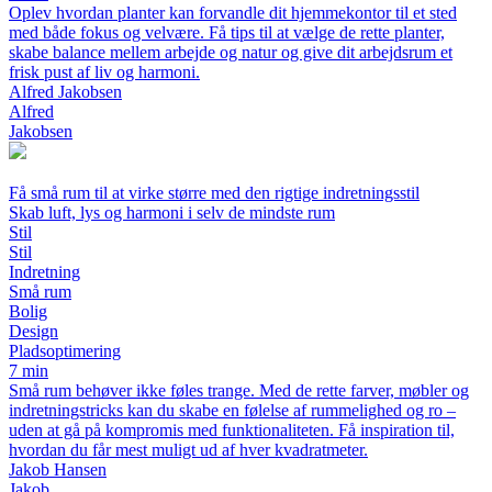
Oplev hvordan planter kan forvandle dit hjemmekontor til et sted
med både fokus og velvære. Få tips til at vælge de rette planter,
skabe balance mellem arbejde og natur og give dit arbejdsrum et
frisk pust af liv og harmoni.
Alfred Jakobsen
Alfred
Jakobsen
Få små rum til at virke større med den rigtige indretningsstil
Skab luft, lys og harmoni i selv de mindste rum
Stil
Stil
Indretning
Små rum
Bolig
Design
Pladsoptimering
7 min
Små rum behøver ikke føles trange. Med de rette farver, møbler og
indretningstricks kan du skabe en følelse af rummelighed og ro –
uden at gå på kompromis med funktionaliteten. Få inspiration til,
hvordan du får mest muligt ud af hver kvadratmeter.
Jakob Hansen
Jakob