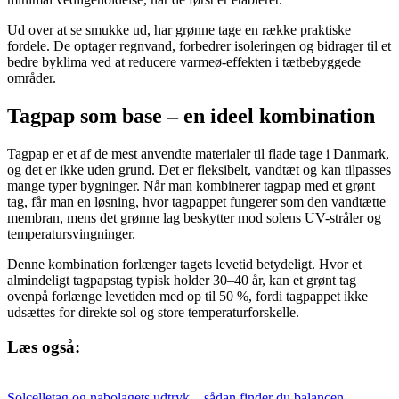
Ud over at se smukke ud, har grønne tage en række praktiske
fordele. De optager regnvand, forbedrer isoleringen og bidrager til et
bedre byklima ved at reducere varmeø-effekten i tætbebyggede
områder.
Tagpap som base – en ideel kombination
Tagpap er et af de mest anvendte materialer til flade tage i Danmark,
og det er ikke uden grund. Det er fleksibelt, vandtæt og kan tilpasses
mange typer bygninger. Når man kombinerer tagpap med et grønt
tag, får man en løsning, hvor tagpappet fungerer som den vandtætte
membran, mens det grønne lag beskytter mod solens UV-stråler og
temperatursvingninger.
Denne kombination forlænger tagets levetid betydeligt. Hvor et
almindeligt tagpapstag typisk holder 30–40 år, kan et grønt tag
ovenpå forlænge levetiden med op til 50 %, fordi tagpappet ikke
udsættes for direkte sol og store temperaturforskelle.
Læs også:
Solcelletag og nabolagets udtryk – sådan finder du balancen