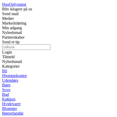
Hus
Oplysning
Bliv klogere på os
Send mail
Medier
Markedsføring
Min adgang
Nyhedsmail
Partnerskaber
Send et tip
Login
Tilmeld
Nyhedsmail
Kategorier
Bil
Hjemmekontor
Udendørs
Børn
Sove
Bad
Køkken
Hvidevarer
Blomster
Børnefamilie