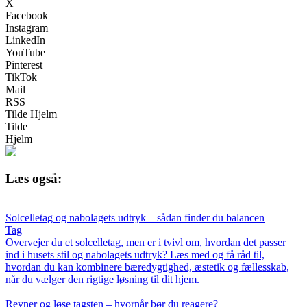
X
Facebook
Instagram
LinkedIn
YouTube
Pinterest
TikTok
Mail
RSS
Tilde Hjelm
Tilde
Hjelm
Læs også:
Solcelletag og nabolagets udtryk – sådan finder du balancen
Tag
Overvejer du et solcelletag, men er i tvivl om, hvordan det passer
ind i husets stil og nabolagets udtryk? Læs med og få råd til,
hvordan du kan kombinere bæredygtighed, æstetik og fællesskab,
når du vælger den rigtige løsning til dit hjem.
Revner og løse tagsten – hvornår bør du reagere?