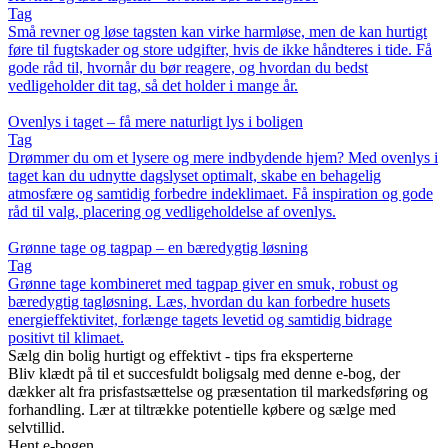
Tag
Små revner og løse tagsten kan virke harmløse, men de kan hurtigt
føre til fugtskader og store udgifter, hvis de ikke håndteres i tide. Få
gode råd til, hvornår du bør reagere, og hvordan du bedst
vedligeholder dit tag, så det holder i mange år.
Ovenlys i taget – få mere naturligt lys i boligen
Tag
Drømmer du om et lysere og mere indbydende hjem? Med ovenlys i
taget kan du udnytte dagslyset optimalt, skabe en behagelig
atmosfære og samtidig forbedre indeklimaet. Få inspiration og gode
råd til valg, placering og vedligeholdelse af ovenlys.
Grønne tage og tagpap – en bæredygtig løsning
Tag
Grønne tage kombineret med tagpap giver en smuk, robust og
bæredygtig tagløsning. Læs, hvordan du kan forbedre husets
energieffektivitet, forlænge tagets levetid og samtidig bidrage
positivt til klimaet.
Sælg din bolig hurtigt og effektivt - tips fra eksperterne
Bliv klædt på til et succesfuldt boligsalg med denne e-bog, der
dækker alt fra prisfastsættelse og præsentation til markedsføring og
forhandling. Lær at tiltrække potentielle købere og sælge med
selvtillid.
Hent e-bogen