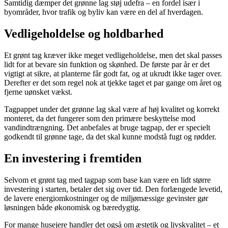
Samtidig dæmper det grønne lag støj udefra – en fordel især i
byområder, hvor trafik og byliv kan være en del af hverdagen.
Vedligeholdelse og holdbarhed
Et grønt tag kræver ikke meget vedligeholdelse, men det skal passes
lidt for at bevare sin funktion og skønhed. De første par år er det
vigtigt at sikre, at planterne får godt fat, og at ukrudt ikke tager over.
Derefter er det som regel nok at tjekke taget et par gange om året og
fjerne uønsket vækst.
Tagpappet under det grønne lag skal være af høj kvalitet og korrekt
monteret, da det fungerer som den primære beskyttelse mod
vandindtrængning. Det anbefales at bruge tagpap, der er specielt
godkendt til grønne tage, da det skal kunne modstå fugt og rødder.
En investering i fremtiden
Selvom et grønt tag med tagpap som base kan være en lidt større
investering i starten, betaler det sig over tid. Den forlængede levetid,
de lavere energiomkostninger og de miljømæssige gevinster gør
løsningen både økonomisk og bæredygtig.
For mange husejere handler det også om æstetik og livskvalitet – et