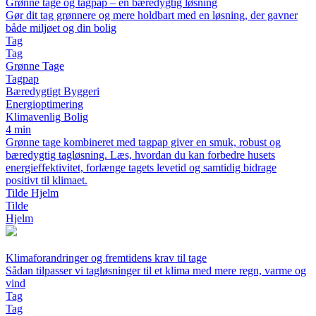
Grønne tage og tagpap – en bæredygtig løsning
Gør dit tag grønnere og mere holdbart med en løsning, der gavner
både miljøet og din bolig
Tag
Tag
Grønne Tage
Tagpap
Bæredygtigt Byggeri
Energioptimering
Klimavenlig Bolig
4 min
Grønne tage kombineret med tagpap giver en smuk, robust og
bæredygtig tagløsning. Læs, hvordan du kan forbedre husets
energieffektivitet, forlænge tagets levetid og samtidig bidrage
positivt til klimaet.
Tilde Hjelm
Tilde
Hjelm
Klimaforandringer og fremtidens krav til tage
Sådan tilpasser vi tagløsninger til et klima med mere regn, varme og
vind
Tag
Tag