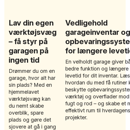
Lav din egen
Vedligehold
værktøjsvæg
garageinventar o
– få styr på
opbevaringssyst
garagen på
for længere levet
ingen tid
En velholdt garage giver b
bedre funktion og længere
Drømmer du om en
levetid for dit inventar. Læs
garage, hvor alt har
hvordan du med få rutiner 
sin plads? Med en
beskytte opbevaringssyste
hjemmelavet
værktøj og overflader mod 
værktøjsvæg kan
fugt og rod – og skabe et 
du nemt skabe
effektivt rum til hverdagen
overblik, spare
projekter.
plads og gøre det
sjovere at gå i gang