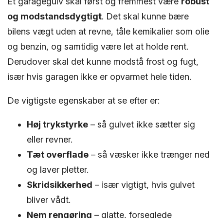
Et garagegulv skal først og fremmest være
robust
og modstandsdygtigt
. Det skal kunne bære
bilens vægt uden at revne, tåle kemikalier som olie
og benzin, og samtidig være let at holde rent.
Derudover skal det kunne modstå frost og fugt,
især hvis garagen ikke er opvarmet hele tiden.
De vigtigste egenskaber at se efter er:
Høj trykstyrke
– så gulvet ikke sætter sig
eller revner.
Tæt overflade
– så væsker ikke trænger ned
og laver pletter.
Skridsikkerhed
– især vigtigt, hvis gulvet
bliver vådt.
Nem rengøring
– glatte, forseglede