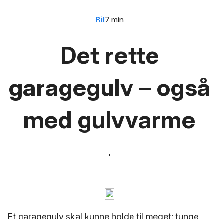
Bil
7 min
Det rette
garagegulv – også
med gulvvarme
Et garagegulv skal kunne holde til meget: tunge