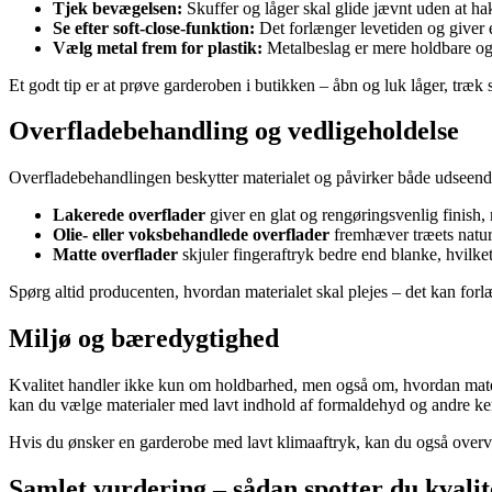
Tjek bevægelsen:
Skuffer og låger skal glide jævnt uden at ha
Se efter soft-close-funktion:
Det forlænger levetiden og giver 
Vælg metal frem for plastik:
Metalbeslag er mere holdbare og 
Et godt tip er at prøve garderoben i butikken – åbn og luk låger, træk 
Overfladebehandling og vedligeholdelse
Overfladebehandlingen beskytter materialet og påvirker både udseen
Lakerede overflader
giver en glat og rengøringsvenlig finish
Olie- eller voksbehandlede overflader
fremhæver træets naturl
Matte overflader
skjuler fingeraftryk bedre end blanke, hvilket
Spørg altid producenten, hvordan materialet skal plejes – det kan forl
Miljø og bæredygtighed
Kvalitet handler ikke kun om holdbarhed, men også om, hvordan materi
kan du vælge materialer med lavt indhold af formaldehyd og andre kemi
Hvis du ønsker en garderobe med lavt klimaaftryk, kan du også overvej
Samlet vurdering – sådan spotter du kvalit