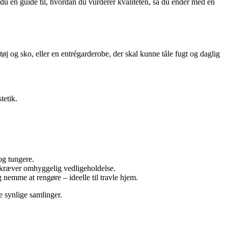
år du en guide til, hvordan du vurderer kvaliteten, så du ender med en
øj og sko, eller en entrégarderobe, der skal kunne tåle fugt og daglig
tetik.
og tungere.
en kræver omhyggelig vedligeholdelse.
g nemme at rengøre – ideelle til travle hjem.
e synlige samlinger.