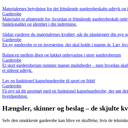
Materialernes betydning for det fritstående garderobeskabs udtryk og 
Garderobe
Materialet er afgørende for, hvordan et fritstående garderobeskab oplev
funktionalitet og identitet i din indretning.
Sådan vurderer du materialernes kvalitet, når du planlægger din nye 
Garderobe
En ny garderobe er en investering, der skal holde i mange år. Lær, hvord
Balancen mellem åben og lukket opbevaring i store garderoberum
Garderobe
Et stort garderoberum rummer mange muligheder – men hvordan skaber 
et stilrent udtryk.
Lav en funktionel kapselgarderobe til sport og fritid
Garderobe
Få styr på dit sportstøj med en funktionel kapselgarderobe, der gør de
hverdagsbrug.
Hængsler, skinner og beslag – de skjulte k
Selv den smukkeste garderobe kan blive en skuffelse, hvis de tekniske