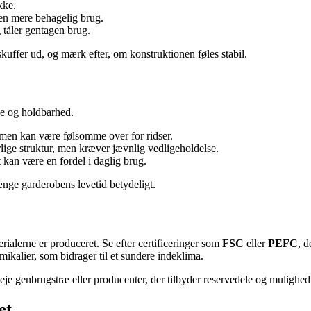
kke.
en mere behagelig brug.
tåler gentagen brug.
skuffer ud, og mærk efter, om konstruktionen føles stabil.
de og holdbarhed.
, men kan være følsomme over for ridser.
ige struktur, men kræver jævnlig vedligeholdelse.
 kan være en fordel i daglig brug.
ænge garderobens levetid betydeligt.
alerne er produceret. Se efter certificeringer som
FSC
eller
PEFC
, 
kalier, som bidrager til et sundere indeklima.
e genbrugstræ eller producenter, der tilbyder reservedele og mulighed f
et