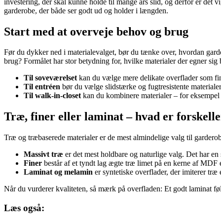
investering, der skal kunne holde til mange års slid, og derfor er det v
garderobe, der både ser godt ud og holder i længden.
Start med at overveje behov og brug
Før du dykker ned i materialevalget, bør du tænke over, hvordan garder
brug? Formålet har stor betydning for, hvilke materialer der egner sig 
Til soveværelset
kan du vælge mere delikate overflader som fin
Til entréen
bør du vælge slidstærke og fugtresistente materiale
Til walk-in-closet
kan du kombinere materialer – for eksempel tr
Træ, finer eller laminat – hvad er forskell
Træ og træbaserede materialer er de mest almindelige valg til garderob
Massivt træ
er det mest holdbare og naturlige valg. Det har en
Finer
består af et tyndt lag ægte træ limet på en kerne af MDF 
Laminat og melamin
er syntetiske overflader, der imiterer træ
Når du vurderer kvaliteten, så mærk på overfladen: Et godt laminat føle
Læs også: