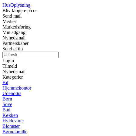
Hus
Oplysning
Bliv klogere på os
Send mail
Medier
Markedsføring
Min adgang
Nyhedsmail
Partnerskaber
Send et tip
Login
Tilmeld
Nyhedsmail
Kategorier
Bil
Hjemmekontor
Udendørs
Børn
Sove
Bad
Køkken
Hvidevarer
Blomster
Børnefamilie