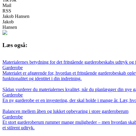
Mail
RSS
Jakob Hansen
Jakob
Hansen
Læs også:
Materialernes betydning for det fritstående garderobeskabs udtryk og 
Garderobe
Materialet er afgørende for, hvordan et fritstående garderobeskab oplev
funktionalitet og identitet i din indretning.
Sådan vurderer du materialernes kvalitet, når du planlægger din nye 
Garderobe
En ny garderobe er en investering, der skal holde i mange år. Lær, hvord
Balancen mellem åben og lukket opbevaring i store garderoberum
Garderobe
Et stort garderoberum rummer mange muligheder – men hvordan skaber 
et stilrent udtryk.