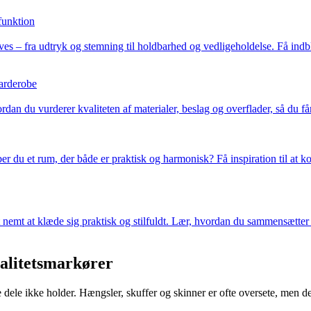
funktion
es – fra udtryk og stemning til holdbarhed og vedligeholdelse. Få indbli
garderobe
an du vurderer kvaliteten af materialer, beslag og overflader, så du får e
du et rum, der både er praktisk og harmonisk? Få inspiration til at k
t nemt at klæde sig praktisk og stilfuldt. Lær, hvordan du sammensætter 
valitetsmarkører
 dele ikke holder. Hængsler, skuffer og skinner er ofte oversete, men de