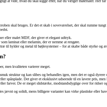
igtigt at vide, hvad du skal kigge efter, når du vælger materialer. Her f
oben skal bruges. Er det et skab i soveværelset, der skal rumme tungt t
bedst.
er eller malet MDF, der giver et elegant udtryk.
r som laminat eller melamin, der er nemme at rengøre.
æ til hylder og metal til bøjlesystemer – for at skabe både styrke og æs
en?
er, men kvaliteten varierer meget.
 smuk struktur og kan slibes og behandles igen, men det er også dyrere 
eller spånplade. Det giver et eksklusivt udseende til en lavere pris, m
 eller farver. De er meget slidstærke, modstandsdygtige over for ridser o
s jævnt og solidt, mens billigere varianter kan virke plastiske eller hav