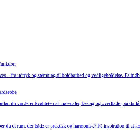
funktion
es – fra udtryk og stemning til holdbarhed og vedligeholdelse. Få indbli
garderobe
an du vurderer kvaliteten af materialer, beslag og overflader, så du får e
du et rum, der både er praktisk og harmonisk? Få inspiration til at k