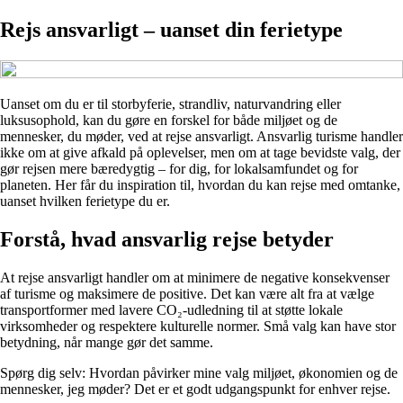
Rejs ansvarligt – uanset din ferietype
Uanset om du er til storbyferie, strandliv, naturvandring eller
luksusophold, kan du gøre en forskel for både miljøet og de
mennesker, du møder, ved at rejse ansvarligt. Ansvarlig turisme handler
ikke om at give afkald på oplevelser, men om at tage bevidste valg, der
gør rejsen mere bæredygtig – for dig, for lokalsamfundet og for
planeten. Her får du inspiration til, hvordan du kan rejse med omtanke,
uanset hvilken ferietype du er.
Forstå, hvad ansvarlig rejse betyder
At rejse ansvarligt handler om at minimere de negative konsekvenser
af turisme og maksimere de positive. Det kan være alt fra at vælge
transportformer med lavere CO₂-udledning til at støtte lokale
virksomheder og respektere kulturelle normer. Små valg kan have stor
betydning, når mange gør det samme.
Spørg dig selv: Hvordan påvirker mine valg miljøet, økonomien og de
mennesker, jeg møder? Det er et godt udgangspunkt for enhver rejse.