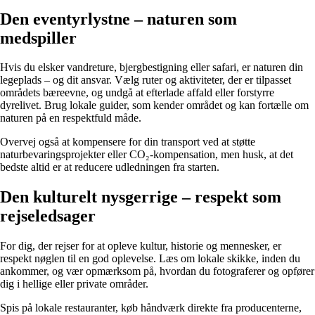
Den eventyrlystne – naturen som
medspiller
Hvis du elsker vandreture, bjergbestigning eller safari, er naturen din
legeplads – og dit ansvar. Vælg ruter og aktiviteter, der er tilpasset
områdets bæreevne, og undgå at efterlade affald eller forstyrre
dyrelivet. Brug lokale guider, som kender området og kan fortælle om
naturen på en respektfuld måde.
Overvej også at kompensere for din transport ved at støtte
naturbevaringsprojekter eller CO₂-kompensation, men husk, at det
bedste altid er at reducere udledningen fra starten.
Den kulturelt nysgerrige – respekt som
rejseledsager
For dig, der rejser for at opleve kultur, historie og mennesker, er
respekt nøglen til en god oplevelse. Læs om lokale skikke, inden du
ankommer, og vær opmærksom på, hvordan du fotograferer og opfører
dig i hellige eller private områder.
Spis på lokale restauranter, køb håndværk direkte fra producenterne,