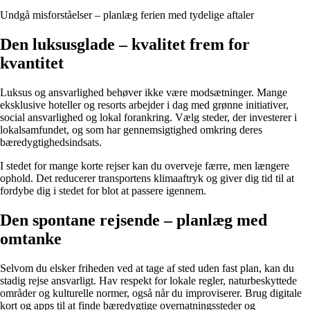
Undgå misforståelser – planlæg ferien med tydelige aftaler
Den luksusglade – kvalitet frem for
kvantitet
Luksus og ansvarlighed behøver ikke være modsætninger. Mange
eksklusive hoteller og resorts arbejder i dag med grønne initiativer,
social ansvarlighed og lokal forankring. Vælg steder, der investerer i
lokalsamfundet, og som har gennemsigtighed omkring deres
bæredygtighedsindsats.
I stedet for mange korte rejser kan du overveje færre, men længere
ophold. Det reducerer transportens klimaaftryk og giver dig tid til at
fordybe dig i stedet for blot at passere igennem.
Den spontane rejsende – planlæg med
omtanke
Selvom du elsker friheden ved at tage af sted uden fast plan, kan du
stadig rejse ansvarligt. Hav respekt for lokale regler, naturbeskyttede
områder og kulturelle normer, også når du improviserer. Brug digitale
kort og apps til at finde bæredygtige overnatningssteder og