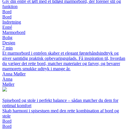
Giv din entré et løft med et tidløst marmorbord, der forener stil og
funktion
Bord
Bord
Indretning
Entré
Marmorbord
Bolig
Design
7 min
Et marmorbord i entréen skaber et elegant førstehåndsindtryk og
giver samtidig praktisk opbevaringsplads. Få inspiration til, hvordan
du vælger det rette bord, matcher materialer og farver, og bevarer
marmorets smukke udtryk i mange år.
Anna Møller
Anna
Møller
Spisebord og stole i perfekt balance – sådan matcher du dem for
optimal komfort
Skab harmoni i spisestuen med den rette kombination af bord og
stole
Bord
Bord