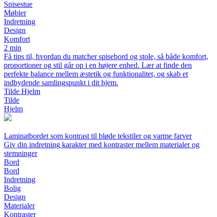
Spisestue
Møbler
Indretning
Design
Komfort
2 min
Få tips til, hvordan du matcher spisebord og stole, så både komfort,
proportioner og stil går op i en højere enhed. Lær at finde den
perfekte balance mellem æstetik og funktionalitet, og skab et
indbydende samlingspunkt i dit hjem.
Tilde Hjelm
Tilde
Hjelm
Laminatbordet som kontrast til bløde tekstiler og varme farver
Giv din indretning karakter med kontraster mellem materialer og
stemninger
Bord
Bord
Indretning
Bolig
Design
Materialer
Kontraster