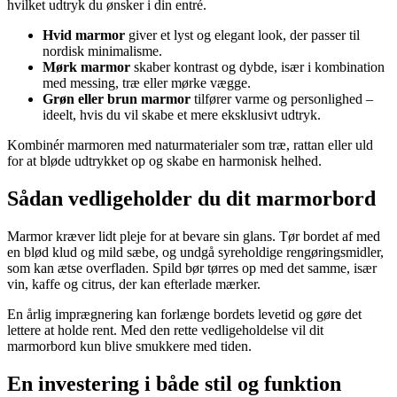
hvilket udtryk du ønsker i din entré.
Hvid marmor
giver et lyst og elegant look, der passer til
nordisk minimalisme.
Mørk marmor
skaber kontrast og dybde, især i kombination
med messing, træ eller mørke vægge.
Grøn eller brun marmor
tilfører varme og personlighed –
ideelt, hvis du vil skabe et mere eksklusivt udtryk.
Kombinér marmoren med naturmaterialer som træ, rattan eller uld
for at bløde udtrykket op og skabe en harmonisk helhed.
Sådan vedligeholder du dit marmorbord
Marmor kræver lidt pleje for at bevare sin glans. Tør bordet af med
en blød klud og mild sæbe, og undgå syreholdige rengøringsmidler,
som kan ætse overfladen. Spild bør tørres op med det samme, især
vin, kaffe og citrus, der kan efterlade mærker.
En årlig imprægnering kan forlænge bordets levetid og gøre det
lettere at holde rent. Med den rette vedligeholdelse vil dit
marmorbord kun blive smukkere med tiden.
En investering i både stil og funktion