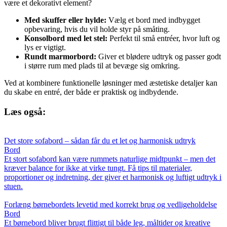
være et dekorativt element?
Med skuffer eller hylde:
Vælg et bord med indbygget
opbevaring, hvis du vil holde styr på småting.
Konsolbord med let stel:
Perfekt til små entréer, hvor luft og
lys er vigtigt.
Rundt marmorbord:
Giver et blødere udtryk og passer godt
i større rum med plads til at bevæge sig omkring.
Ved at kombinere funktionelle løsninger med æstetiske detaljer kan
du skabe en entré, der både er praktisk og indbydende.
Læs også:
Det store sofabord – sådan får du et let og harmonisk udtryk
Bord
Et stort sofabord kan være rummets naturlige midtpunkt – men det
kræver balance for ikke at virke tungt. Få tips til materialer,
proportioner og indretning, der giver et harmonisk og luftigt udtryk i
stuen.
Forlæng børnebordets levetid med korrekt brug og vedligeholdelse
Bord
Et børnebord bliver brugt flittigt til både leg, måltider og kreative