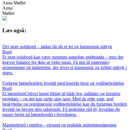
Anna Møller
Anna
Møller
Læs også:
Det store sofabord – sådan får du et let og harmonisk udtryk
Bord
Et stort sofabord kan være rummets naturlige midtpunkt – men det
kræver balance for ikke at virke tungt. Få tips til materialer,
proportioner og indretning, der giver et harmonisk og luftigt udtryk i
stuen.
Forlæng børnebordets levetid med korrekt brug og vedligeholdelse
Bord
Et børnebord bliver brugt flittigt til både leg, måltider og kreative
projekter – og det kan sætte sine spor. Med de rette valg, god
beskyttelse og regelmæssig vedligeholdelse kan du forlænge bordets
levetid og bevare dets udseende. Få praktiske råd til, hvordan du
passer bedst på børnebordet i hverdagen.
Marmorbord i entréen – elegant og praktisk indretningsløsning