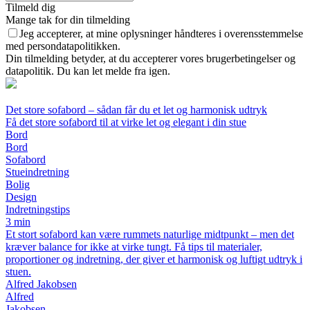
Tilmeld dig
Mange tak for din tilmelding
Jeg accepterer, at mine oplysninger håndteres i overensstemmelse
med persondatapolitikken.
Din tilmelding betyder, at du accepterer vores brugerbetingelser og
datapolitik. Du kan let melde fra igen.
Det store sofabord – sådan får du et let og harmonisk udtryk
Få det store sofabord til at virke let og elegant i din stue
Bord
Bord
Sofabord
Stueindretning
Bolig
Design
Indretningstips
3 min
Et stort sofabord kan være rummets naturlige midtpunkt – men det
kræver balance for ikke at virke tungt. Få tips til materialer,
proportioner og indretning, der giver et harmonisk og luftigt udtryk i
stuen.
Alfred Jakobsen
Alfred
Jakobsen