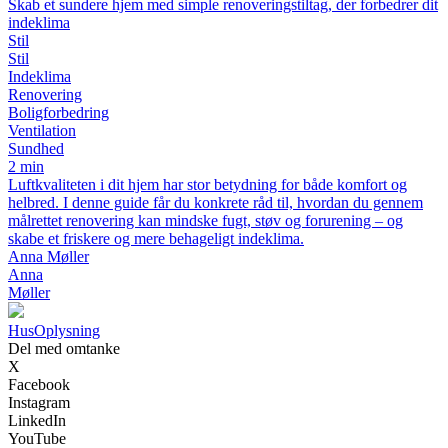
Skab et sundere hjem med simple renoveringstiltag, der forbedrer dit
indeklima
Stil
Stil
Indeklima
Renovering
Boligforbedring
Ventilation
Sundhed
2 min
Luftkvaliteten i dit hjem har stor betydning for både komfort og
helbred. I denne guide får du konkrete råd til, hvordan du gennem
målrettet renovering kan mindske fugt, støv og forurening – og
skabe et friskere og mere behageligt indeklima.
Anna Møller
Anna
Møller
Hus
Oplysning
Del med omtanke
X
Facebook
Instagram
LinkedIn
YouTube