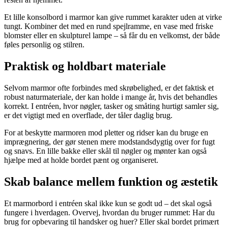
Et lille konsolbord i marmor kan give rummet karakter uden at virke
tungt. Kombiner det med en rund spejlramme, en vase med friske
blomster eller en skulpturel lampe – så får du en velkomst, der både
føles personlig og stilren.
Praktisk og holdbart materiale
Selvom marmor ofte forbindes med skrøbelighed, er det faktisk et
robust naturmateriale, der kan holde i mange år, hvis det behandles
korrekt. I entréen, hvor nøgler, tasker og småting hurtigt samler sig,
er det vigtigt med en overflade, der tåler daglig brug.
For at beskytte marmoren mod pletter og ridser kan du bruge en
imprægnering, der gør stenen mere modstandsdygtig over for fugt
og snavs. En lille bakke eller skål til nøgler og mønter kan også
hjælpe med at holde bordet pænt og organiseret.
Skab balance mellem funktion og æstetik
Et marmorbord i entréen skal ikke kun se godt ud – det skal også
fungere i hverdagen. Overvej, hvordan du bruger rummet: Har du
brug for opbevaring til handsker og huer? Eller skal bordet primært