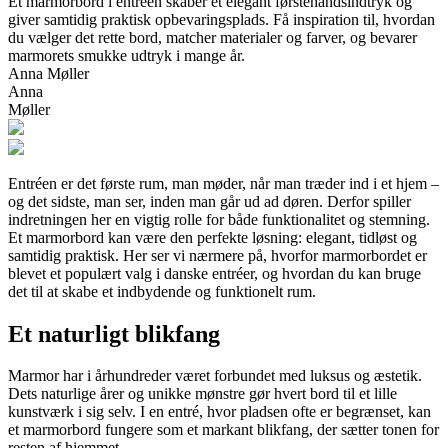
Et marmorbord i entréen skaber et elegant førstehåndsindtryk og
giver samtidig praktisk opbevaringsplads. Få inspiration til, hvordan
du vælger det rette bord, matcher materialer og farver, og bevarer
marmorets smukke udtryk i mange år.
Anna Møller
Anna
Møller
Entréen er det første rum, man møder, når man træder ind i et hjem –
og det sidste, man ser, inden man går ud ad døren. Derfor spiller
indretningen her en vigtig rolle for både funktionalitet og stemning.
Et marmorbord kan være den perfekte løsning: elegant, tidløst og
samtidig praktisk. Her ser vi nærmere på, hvorfor marmorbordet er
blevet et populært valg i danske entréer, og hvordan du kan bruge
det til at skabe et indbydende og funktionelt rum.
Et naturligt blikfang
Marmor har i århundreder været forbundet med luksus og æstetik.
Dets naturlige årer og unikke mønstre gør hvert bord til et lille
kunstværk i sig selv. I en entré, hvor pladsen ofte er begrænset, kan
et marmorbord fungere som et markant blikfang, der sætter tonen for
resten af hjemmet.