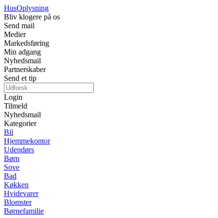
Hus
Oplysning
Bliv klogere på os
Send mail
Medier
Markedsføring
Min adgang
Nyhedsmail
Partnerskaber
Send et tip
Login
Tilmeld
Nyhedsmail
Kategorier
Bil
Hjemmekontor
Udendørs
Børn
Sove
Bad
Køkken
Hvidevarer
Blomster
Børnefamilie