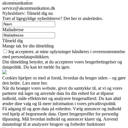
akommunikation
service@akommunikation.dk
Nyhedsbrev: Tilmeld dig nu
Træt af ligegyldige nyhedsbreve? Det her er anderledes.
Mailadresse
Tilmeld dig
Mange tak for din tilmelding
Jeg accepterer, at mine oplysninger håndteres i overensstemmelse
med persondatapolitikken.
Din tilmelding betyder, at du accepterer vores brugerbetingelser og
datapolitik. Du kan let melde fra igen.
Cookies hjælper os med at forstå, hvordan du bruger siden – og gøre
den bedre. Læs mere her.
Når du besøger vores website, giver du samtykke til, at vi og vores
partnere må lagre og anvende data fra din enhed for at tilpasse
indhold, måle effektivitet og analysere brugeradfærd. Du kan altid
ændre dine valg og få mere information i vores privatlivspolitik
Få adgang til og gem data på enheden. Vælg annoncer og indhold
ved hjælp af begrænsede data. Opret brugerprofiler for personlig
tilpasning. Mål hvordan indhold og annoncer klarer sig. Anvend
dataindsigt til at analysere brugere og forbedre funktioner