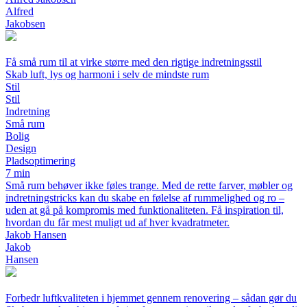
Alfred
Jakobsen
Få små rum til at virke større med den rigtige indretningsstil
Skab luft, lys og harmoni i selv de mindste rum
Stil
Stil
Indretning
Små rum
Bolig
Design
Pladsoptimering
7 min
Små rum behøver ikke føles trange. Med de rette farver, møbler og
indretningstricks kan du skabe en følelse af rummelighed og ro –
uden at gå på kompromis med funktionaliteten. Få inspiration til,
hvordan du får mest muligt ud af hver kvadratmeter.
Jakob Hansen
Jakob
Hansen
Forbedr luftkvaliteten i hjemmet gennem renovering – sådan gør du