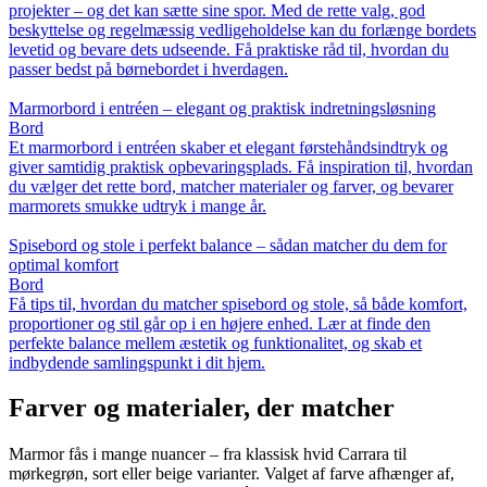
projekter – og det kan sætte sine spor. Med de rette valg, god
beskyttelse og regelmæssig vedligeholdelse kan du forlænge bordets
levetid og bevare dets udseende. Få praktiske råd til, hvordan du
passer bedst på børnebordet i hverdagen.
Marmorbord i entréen – elegant og praktisk indretningsløsning
Bord
Et marmorbord i entréen skaber et elegant førstehåndsindtryk og
giver samtidig praktisk opbevaringsplads. Få inspiration til, hvordan
du vælger det rette bord, matcher materialer og farver, og bevarer
marmorets smukke udtryk i mange år.
Spisebord og stole i perfekt balance – sådan matcher du dem for
optimal komfort
Bord
Få tips til, hvordan du matcher spisebord og stole, så både komfort,
proportioner og stil går op i en højere enhed. Lær at finde den
perfekte balance mellem æstetik og funktionalitet, og skab et
indbydende samlingspunkt i dit hjem.
Farver og materialer, der matcher
Marmor fås i mange nuancer – fra klassisk hvid Carrara til
mørkegrøn, sort eller beige varianter. Valget af farve afhænger af,