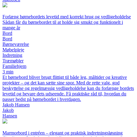
Forlæng børnebordets levetid med korrekt brug og vedligeholdelse
Sådan får du børnebordet til at holde sig smukt og funktionelt i
mange år
Bord
Bord
Børneværelse
Møbelpleje
Indretning
Træmøbler
Familiehjem
3 min
Et børnebord bliver brugt flittigt til både leg, måltider og kreative
projekter – og det kan sætte sine spor. Med de rette valg, god
beskyttelse og regelmæssig vedligeholdelse kan du forlænge bordets
levetid og bevare dets udseende. Få praktiske råd til, hvordan du
passer bedst på børnebordet i hverdagen.
Jakob Hansen
Jakob
Hansen
Marmorbord i entréen – elegant og praktisk indretningsløsning