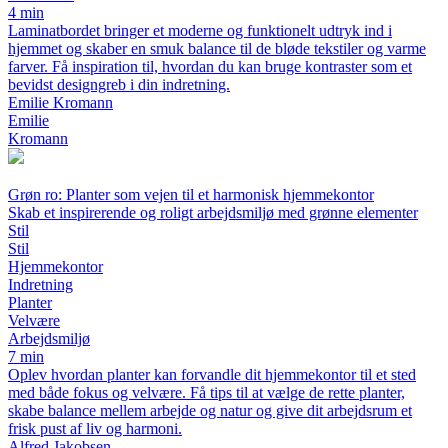
4 min
Laminatbordet bringer et moderne og funktionelt udtryk ind i
hjemmet og skaber en smuk balance til de bløde tekstiler og varme
farver. Få inspiration til, hvordan du kan bruge kontraster som et
bevidst designgreb i din indretning.
Emilie Kromann
Emilie
Kromann
Grøn ro: Planter som vejen til et harmonisk hjemmekontor
Skab et inspirerende og roligt arbejdsmiljø med grønne elementer
Stil
Stil
Hjemmekontor
Indretning
Planter
Velvære
Arbejdsmiljø
7 min
Oplev hvordan planter kan forvandle dit hjemmekontor til et sted
med både fokus og velvære. Få tips til at vælge de rette planter,
skabe balance mellem arbejde og natur og give dit arbejdsrum et
frisk pust af liv og harmoni.
Alfred Jakobsen