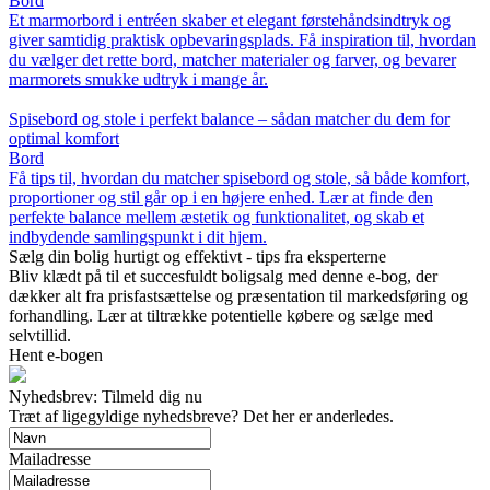
Bord
Et marmorbord i entréen skaber et elegant førstehåndsindtryk og
giver samtidig praktisk opbevaringsplads. Få inspiration til, hvordan
du vælger det rette bord, matcher materialer og farver, og bevarer
marmorets smukke udtryk i mange år.
Spisebord og stole i perfekt balance – sådan matcher du dem for
optimal komfort
Bord
Få tips til, hvordan du matcher spisebord og stole, så både komfort,
proportioner og stil går op i en højere enhed. Lær at finde den
perfekte balance mellem æstetik og funktionalitet, og skab et
indbydende samlingspunkt i dit hjem.
Sælg din bolig hurtigt og effektivt - tips fra eksperterne
Bliv klædt på til et succesfuldt boligsalg med denne e-bog, der
dækker alt fra prisfastsættelse og præsentation til markedsføring og
forhandling. Lær at tiltrække potentielle købere og sælge med
selvtillid.
Hent e-bogen
Nyhedsbrev: Tilmeld dig nu
Træt af ligegyldige nyhedsbreve? Det her er anderledes.
Mailadresse