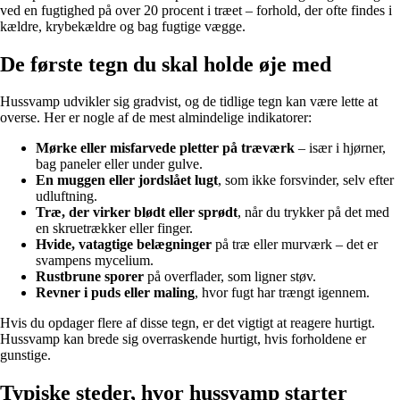
ved en fugtighed på over 20 procent i træet – forhold, der ofte findes i
kældre, krybekældre og bag fugtige vægge.
De første tegn du skal holde øje med
Hussvamp udvikler sig gradvist, og de tidlige tegn kan være lette at
overse. Her er nogle af de mest almindelige indikatorer:
Mørke eller misfarvede pletter på træværk
– især i hjørner,
bag paneler eller under gulve.
En muggen eller jordslået lugt
, som ikke forsvinder, selv efter
udluftning.
Træ, der virker blødt eller sprødt
, når du trykker på det med
en skruetrækker eller finger.
Hvide, vatagtige belægninger
på træ eller murværk – det er
svampens mycelium.
Rustbrune sporer
på overflader, som ligner støv.
Revner i puds eller maling
, hvor fugt har trængt igennem.
Hvis du opdager flere af disse tegn, er det vigtigt at reagere hurtigt.
Hussvamp kan brede sig overraskende hurtigt, hvis forholdene er
gunstige.
Typiske steder, hvor hussvamp starter