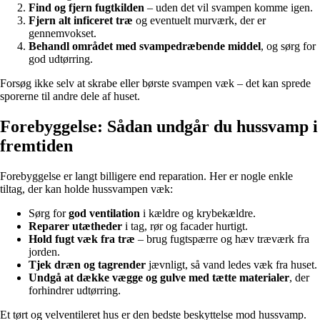
Find og fjern fugtkilden
– uden det vil svampen komme igen.
Fjern alt inficeret træ
og eventuelt murværk, der er
gennemvokset.
Behandl området med svampedræbende middel
, og sørg for
god udtørring.
Forsøg ikke selv at skrabe eller børste svampen væk – det kan sprede
sporerne til andre dele af huset.
Forebyggelse: Sådan undgår du hussvamp i
fremtiden
Forebyggelse er langt billigere end reparation. Her er nogle enkle
tiltag, der kan holde hussvampen væk:
Sørg for
god ventilation
i kældre og krybekældre.
Reparer utætheder
i tag, rør og facader hurtigt.
Hold fugt væk fra træ
– brug fugtspærre og hæv træværk fra
jorden.
Tjek dræn og tagrender
jævnligt, så vand ledes væk fra huset.
Undgå at dække vægge og gulve med tætte materialer
, der
forhindrer udtørring.
Et tørt og velventileret hus er den bedste beskyttelse mod hussvamp.