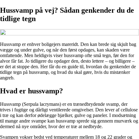
Hussvamp på vej? Sådan genkender du de
tidlige tegn
Hussvamp er enhver boligejers mareridt. Den kan brede sig skjult bag
vægge og under gulve, og når den først opdages, kan skaden være
omfattende. Men heldigvis viser hussvamp ofte små tegn, før den for
alvor får fat. Jo tidligere du opdager den, desto lettere – og billigere –
er det at stoppe den. Her får du en guide til, hvordan du genkender de
tidlige tegn på hussvamp, og hvad du skal gøre, hvis du mistænker
angreb.
Hvad er hussvamp?
Hussvamp (Serpula lacrymans) er en trænedbrydende svamp, der
trives i fugtige og dårligt ventilerede omgivelser. Den lever af cellulose
i træ og kan derfor ødelægge bjælker, gulve og paneler. I modsætning
til mange andre svampe kan hussvamp sprede sig gennem murværk og
dermed nå nye områder, hvor der er træ at nedbryde.
Svampen vokser bedst ved temperaturer mellem 18 og 22 grader og