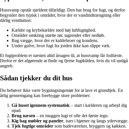
Hussvamp opstår sjældent tilfældigt. Den har brug for fugt, og derfor
begynder den typisk i områder, hvor der er vandindtrængning eller
dårlig ventilation:
Kældre og krybekældre med høj luftfugtighed.
Områder omkring utætte rør, tagrender eller nedløb.
Bag vægge, hvor der er kuldebroer og kondens.
Under gulve, hvor fugt fra jorden ikke kan slippe væk.
Et fugtproblem er næsten altid årsagen til, at hussvamp får fodfæste.
Derfor er det afgørende at finde og fjerne fugtkilden, hvis du vil undgå
angreb.
Sådan tjekker du dit hus
Du behøver ikke være bygningsingeniør for at lave et grundtjek. En
årlig gennemgang kan forebygge store problemer:
Gå huset igennem systematisk
– start i kælderen og arbejd dig
opad.
Brug næsen
– en muggen lugt er ofte det første tegn.
Kig bag møbler og paneler
, især i hjørner og langs ydervægge.
Tjek fugtige områder
som badeværelser, bryggers og køkken.