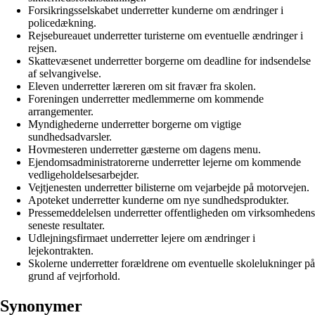
Forsikringsselskabet underretter kunderne om ændringer i
policedækning.
Rejsebureauet underretter turisterne om eventuelle ændringer i
rejsen.
Skattevæsenet underretter borgerne om deadline for indsendelse
af selvangivelse.
Eleven underretter læreren om sit fravær fra skolen.
Foreningen underretter medlemmerne om kommende
arrangementer.
Myndighederne underretter borgerne om vigtige
sundhedsadvarsler.
Hovmesteren underretter gæsterne om dagens menu.
Ejendomsadministratorerne underretter lejerne om kommende
vedligeholdelsesarbejder.
Vejtjenesten underretter bilisterne om vejarbejde på motorvejen.
Apoteket underretter kunderne om nye sundhedsprodukter.
Pressemeddelelsen underretter offentligheden om virksomhedens
seneste resultater.
Udlejningsfirmaet underretter lejere om ændringer i
lejekontrakten.
Skolerne underretter forældrene om eventuelle skolelukninger på
grund af vejrforhold.
Synonymer