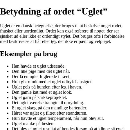
Betydning af ordet “Uglet”
Uglet er en dansk betegnelse, der bruges til at beskrive noget rodet,
fnusket eller uordentligt. Ordet kan også referere til noget, der ser
sjusket ud eller ikke er ordentligt stylet. Det bruges ofte i forbindelse
med beskrivelse af hår eller tøj, der ikke er pænt og velplejet.
Eksempler på brug
Han havde et uglet udseende.
Den lille pige med det uglet hår.
Der lå en uglet fuglerede i træet.
Hun gik rundt med et uglet udtryk i ansigtet.
Uglet pels på hunden efter leg i haven.
Den gamle kat med et uglet look.
Uglet garn på strikkeprojektet.
Det uglet værelse trængte til oprydning.
Et uglet skæg på den mandlige bartender.
Håret var uglet og filtret efter strandturen.
Hun havde et uglet temperament, når hun blev sur.
Uglet manke på hesten.
Det blev et uglet resultat af hendes forsøg på at klippe sit eget