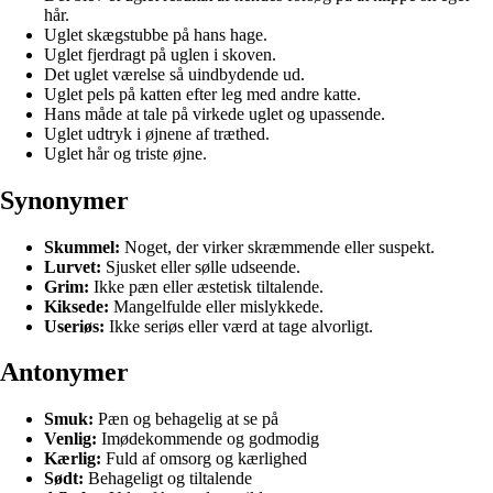
hår.
Uglet skægstubbe på hans hage.
Uglet fjerdragt på uglen i skoven.
Det uglet værelse så uindbydende ud.
Uglet pels på katten efter leg med andre katte.
Hans måde at tale på virkede uglet og upassende.
Uglet udtryk i øjnene af træthed.
Uglet hår og triste øjne.
Synonymer
Skummel:
Noget, der virker skræmmende eller suspekt.
Lurvet:
Sjusket eller sølle udseende.
Grim:
Ikke pæn eller æstetisk tiltalende.
Kiksede:
Mangelfulde eller mislykkede.
Useriøs:
Ikke seriøs eller værd at tage alvorligt.
Antonymer
Smuk:
Pæn og behagelig at se på
Venlig:
Imødekommende og godmodig
Kærlig:
Fuld af omsorg og kærlighed
Sødt:
Behageligt og tiltalende