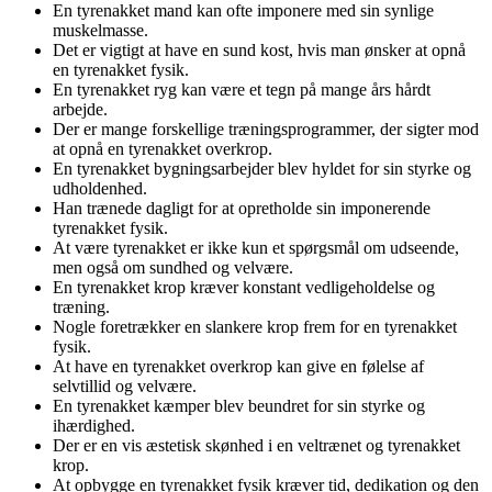
En tyrenakket mand kan ofte imponere med sin synlige
muskelmasse.
Det er vigtigt at have en sund kost, hvis man ønsker at opnå
en tyrenakket fysik.
En tyrenakket ryg kan være et tegn på mange års hårdt
arbejde.
Der er mange forskellige træningsprogrammer, der sigter mod
at opnå en tyrenakket overkrop.
En tyrenakket bygningsarbejder blev hyldet for sin styrke og
udholdenhed.
Han trænede dagligt for at opretholde sin imponerende
tyrenakket fysik.
At være tyrenakket er ikke kun et spørgsmål om udseende,
men også om sundhed og velvære.
En tyrenakket krop kræver konstant vedligeholdelse og
træning.
Nogle foretrækker en slankere krop frem for en tyrenakket
fysik.
At have en tyrenakket overkrop kan give en følelse af
selvtillid og velvære.
En tyrenakket kæmper blev beundret for sin styrke og
ihærdighed.
Der er en vis æstetisk skønhed i en veltrænet og tyrenakket
krop.
At opbygge en tyrenakket fysik kræver tid, dedikation og den