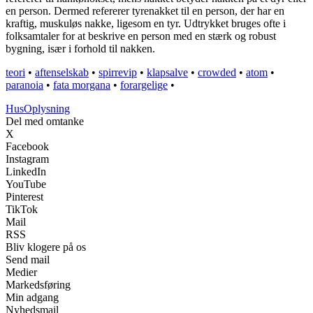
en person. Dermed refererer tyrenakket til en person, der har en
kraftig, muskuløs nakke, ligesom en tyr. Udtrykket bruges ofte i
folksamtaler for at beskrive en person med en stærk og robust
bygning, især i forhold til nakken.
teori
•
aftenselskab
•
spirrevip
•
klapsalve
•
crowded
•
atom
•
paranoia
•
fata morgana
•
forargelige
•
Hus
Oplysning
Del med omtanke
X
Facebook
Instagram
LinkedIn
YouTube
Pinterest
TikTok
Mail
RSS
Bliv klogere på os
Send mail
Medier
Markedsføring
Min adgang
Nyhedsmail