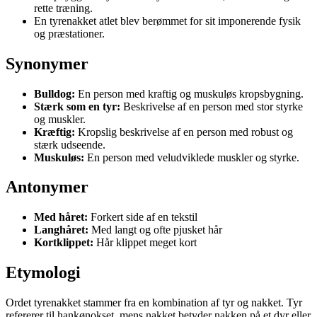
rette træning.
En tyrenakket atlet blev berømmet for sit imponerende fysik
og præstationer.
Synonymer
Bulldog:
En person med kraftig og muskuløs kropsbygning.
Stærk som en tyr:
Beskrivelse af en person med stor styrke
og muskler.
Kræftig:
Kropslig beskrivelse af en person med robust og
stærk udseende.
Muskuløs:
En person med veludviklede muskler og styrke.
Antonymer
Med håret:
Forkert side af en tekstil
Langhåret:
Med langt og ofte pjusket hår
Kortklippet:
Hår klippet meget kort
Etymologi
Ordet tyrenakket stammer fra en kombination af tyr og nakket. Tyr
refererer til hankønokset, mens nakket betyder nakken på et dyr eller