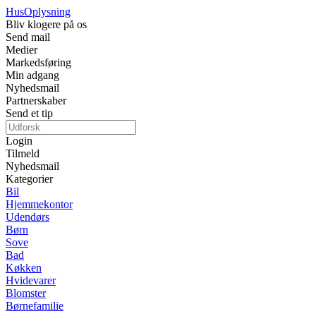
Hus
Oplysning
Bliv klogere på os
Send mail
Medier
Markedsføring
Min adgang
Nyhedsmail
Partnerskaber
Send et tip
Login
Tilmeld
Nyhedsmail
Kategorier
Bil
Hjemmekontor
Udendørs
Børn
Sove
Bad
Køkken
Hvidevarer
Blomster
Børnefamilie