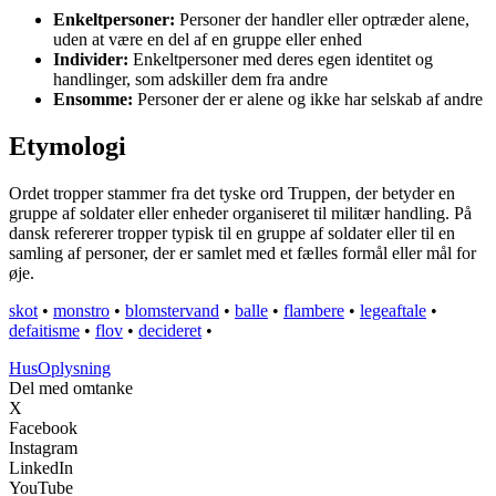
Enkeltpersoner:
Personer der handler eller optræder alene,
uden at være en del af en gruppe eller enhed
Individer:
Enkeltpersoner med deres egen identitet og
handlinger, som adskiller dem fra andre
Ensomme:
Personer der er alene og ikke har selskab af andre
Etymologi
Ordet tropper stammer fra det tyske ord Truppen, der betyder en
gruppe af soldater eller enheder organiseret til militær handling. På
dansk refererer tropper typisk til en gruppe af soldater eller til en
samling af personer, der er samlet med et fælles formål eller mål for
øje.
skot
•
monstro
•
blomstervand
•
balle
•
flambere
•
legeaftale
•
defaitisme
•
flov
•
decideret
•
Hus
Oplysning
Del med omtanke
X
Facebook
Instagram
LinkedIn
YouTube