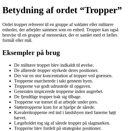
Betydning af ordet “Tropper”
Ordet tropper refererer til en gruppe af soldater eller militære
enheder, der arbejder sammen som en enhed. Tropper kan også
henvise til en gruppe af mennesker, der er samlet med et fælles
formål eller mål.
Eksempler på brug
De militære tropper blev indkaldt til øvelse.
De allierede tropper styrkede deres positioner.
Der var en stor koncentration af tropper ved grænsen.
Tropperne marcherede i takt gennem byen.
Tropperne var godt udrustede til opgaven.
Generalen inspicerede tropperne inden angrebet.
De fjendtlige tropper trak sig tilbage.
Tropperne var trænet til at arbejde under pres.
Støttetropperne kom for at hjælpe de sårede.
Kavaleritropperne red ind i landsbyen med fanerne højt
hævet.
Lægeholdet tog sig af sårede tropper på slagmarken.
Tropperne blev fordelt på strategiske positioner.