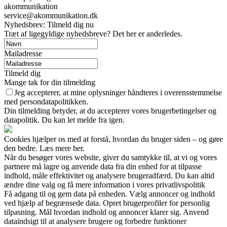
akommunikation
service@akommunikation.dk
Nyhedsbrev: Tilmeld dig nu
Træt af ligegyldige nyhedsbreve? Det her er anderledes.
Mailadresse
Tilmeld dig
Mange tak for din tilmelding
Jeg accepterer, at mine oplysninger håndteres i overensstemmelse
med persondatapolitikken.
Din tilmelding betyder, at du accepterer vores brugerbetingelser og
datapolitik. Du kan let melde fra igen.
Cookies hjælper os med at forstå, hvordan du bruger siden – og gøre
den bedre. Læs mere her.
Når du besøger vores website, giver du samtykke til, at vi og vores
partnere må lagre og anvende data fra din enhed for at tilpasse
indhold, måle effektivitet og analysere brugeradfærd. Du kan altid
ændre dine valg og få mere information i vores privatlivspolitik
Få adgang til og gem data på enheden. Vælg annoncer og indhold
ved hjælp af begrænsede data. Opret brugerprofiler for personlig
tilpasning. Mål hvordan indhold og annoncer klarer sig. Anvend
dataindsigt til at analysere brugere og forbedre funktioner