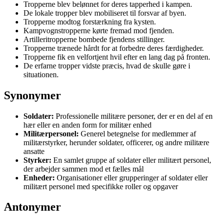
Tropperne blev belønnet for deres tapperhed i kampen.
De lokale tropper blev mobiliseret til forsvar af byen.
Tropperne modtog forstærkning fra kysten.
Kampvognstropperne kørte fremad mod fjenden.
Artilleritropperne bombede fjendens stillinger.
Tropperne trænede hårdt for at forbedre deres færdigheder.
Tropperne fik en velfortjent hvil efter en lang dag på fronten.
De erfarne tropper vidste præcis, hvad de skulle gøre i
situationen.
Synonymer
Soldater:
Professionelle militære personer, der er en del af en
hær eller en anden form for militær enhed
Militærpersonel:
Generel betegnelse for medlemmer af
militærstyrker, herunder soldater, officerer, og andre militære
ansatte
Styrker:
En samlet gruppe af soldater eller militært personel,
der arbejder sammen mod et fælles mål
Enheder:
Organisationer eller grupperinger af soldater eller
militært personel med specifikke roller og opgaver
Antonymer