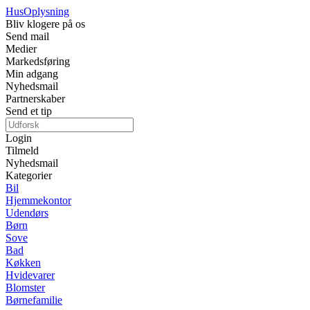
Hus
Oplysning
Bliv klogere på os
Send mail
Medier
Markedsføring
Min adgang
Nyhedsmail
Partnerskaber
Send et tip
Login
Tilmeld
Nyhedsmail
Kategorier
Bil
Hjemmekontor
Udendørs
Børn
Sove
Bad
Køkken
Hvidevarer
Blomster
Børnefamilie