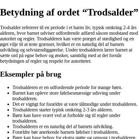
Betydning af ordet “Trodsalder”
Trodsalder refererer til en periode i et barns liv, typisk omkring 2-4 års
alderen, hvor barnet udviser udfordrende adfærd såsom modstand mod
autoritet og regler. Trodsalderen kan være præget af stædighed og en
øget vilje til at teste grænser, hvilket er en naturlig del af barnets
udvikling og selvstændiggørelse. Under trodsalderen lærer barnet at
sætte ord på egne behov og ønsker, samtidig med at det forstår
betydningen af regler og respekt for autoriteter.
Eksempler på brug
Trodsalderen er en udfordrende periode for mange børn.
Barnet kan opleve store følelsesmæssige udsving under
trodsalderen.
Det er vigtigt for forældre at være tålmodige under trodsalderen.
Trodsalderen starter typisk omkring 2-3 års alderen.
Børn kan have svært ved at forholde sig til regler under
trodsalderen.
Trodsalderen er en naturlig del af barnets udvikling.
Forældre bør anerkende barnets følelser i trodsalderen.
Børn kan have behov for ekstra støtte og omsorg i trodsalderen.