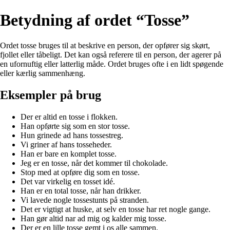
Betydning af ordet “Tosse”
Ordet tosse bruges til at beskrive en person, der opfører sig skørt,
fjollet eller tåbeligt. Det kan også referere til en person, der agerer på
en ufornuftig eller latterlig måde. Ordet bruges ofte i en lidt spøgende
eller kærlig sammenhæng.
Eksempler på brug
Der er altid en tosse i flokken.
Han opførte sig som en stor tosse.
Hun grinede ad hans tossestreg.
Vi griner af hans tosseheder.
Han er bare en komplet tosse.
Jeg er en tosse, når det kommer til chokolade.
Stop med at opføre dig som en tosse.
Det var virkelig en tosset idé.
Han er en total tosse, når han drikker.
Vi lavede nogle tossestunts på stranden.
Det er vigtigt at huske, at selv en tosse har ret nogle gange.
Han gør altid nar ad mig og kalder mig tosse.
Der er en lille tosse gemt i os alle sammen.