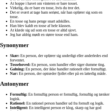
At hoppe i havet om vinteren er bare tosset.
Virkelig, du er bare en tosse, hvis du tror det.
Det er svært at tage ham seriøst, når han opfører sig som en
tosse.
En tosse og hans penge snart adskilles.
Han blev kaldt en tosse af hele klassen.
At klæde sig ud som en tosse er altid sjovt.
Jeg har aldrig mødt en større tosse end ham.
Synonymer
Skør:
En person, der opfører sig underligt eller anderledes end
forventet.
Tossehoved:
En person, som handler eller siger dumme ting.
Galning:
En person, der ikke handler rationelt eller fornuftigt.
Nar:
En person, der optræder fjollet eller på en latterlig måde.
Antonymer
Fornuftig:
En fornuftig person er fornuftig, fornuftig og tænker
logisk.
Rationel:
En rationel person handler ud fra fornuft og logik.
Intelligent:
En intelligent person er klog, skarp og har god