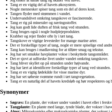
Jeg elsker at samle tang og skaller ved havet.
Tang er en vigtig del af havets økosystem.
Nogle mennesker spiser tang som en del af deres kost.
Tangen flyder med strømmen i vandet.
Undervandslivet omkring tangskove er fascinerende.
Tang er rig på mineraler og næringsstoffer.
Jeg kan godt lide duften af frisk tang ved stranden.
Tang bruges også i nogle hudplejeprodukter.
Krabber og rejer finder ofte ly i tæt tang.
Tangskove er vigtige levesteder for mange marine arter.
Der er forskellige typer af tang, nogle er mere spiselige end andr
Tang kan bruges i madlavning for at tilføre smag og tekstur.
Jeg har set smukke havplanter vokse i beskyttede tangområder.
Det er sjovt at udforske livet under vandet omkring tangskove.
Tang bliver skyllet op på stranden under højvande.
Jeg har lært at identificere forskellige typer af tang ved stranden.
Tang er en vigtig fødekilde for visse marine dyr.
Jeg har set søheste svømme rundt i tæt tangvegetation.
Tang er en naturlig del af havets kredsløb og bør respekteres og 
Synonymer
Søgræs:
En plante, der vokser under vandet i havet eller i fersk
Tangplante:
En plante med lange, tynde blade, der vokser i have
Alger:
Mikroskopiske eller makroskopiske planter, der vokser i 