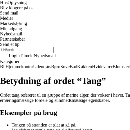
Hus
Oplysning
Bliv klogere på os
Send mail
Medier
Markedsføring
Min adgang
Nyhedsmail
Partnerskaber
Send et tip
Login
Tilmeld
Nyhedsmail
Kategorier
Bil
Hjemmekontor
Udendørs
Børn
Sove
Bad
Køkken
Hvidevarer
Blomster
Betydning af ordet “Tang”
Ordet tang refererer til en gruppe af marine alger, der vokser i havet. 
ernæringsmæssige fordele og sundhedsmæssige egenskaber.
Eksempler på brug
Tangen på stranden er glat at gå på.