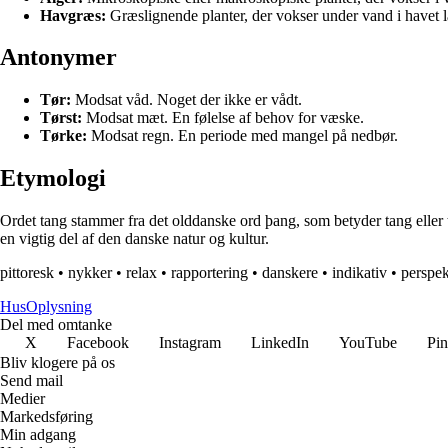
Havgræs:
Græslignende planter, der vokser under vand i havet 
Antonymer
Tør:
Modsat våd. Noget der ikke er vådt.
Tørst:
Modsat mæt. En følelse af behov for væske.
Tørke:
Modsat regn. En periode med mangel på nedbør.
Etymologi
Ordet tang stammer fra det olddanske ord þang, som betyder tang eller 
en vigtig del af den danske natur og kultur.
pittoresk
•
nykker
•
relax
•
rapportering
•
danskere
•
indikativ
•
perspek
Hus
Oplysning
Del med omtanke
X
Facebook
Instagram
LinkedIn
YouTube
Pin
Bliv klogere på os
Send mail
Medier
Markedsføring
Min adgang