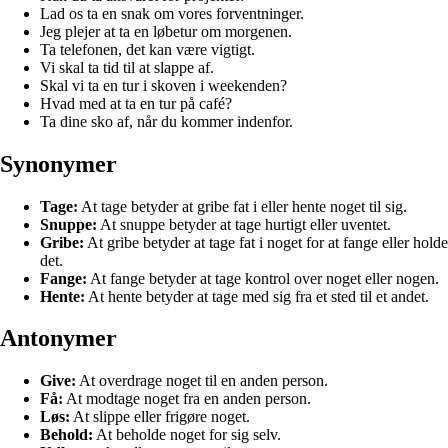
Lad os ta en snak om vores forventninger.
Jeg plejer at ta en løbetur om morgenen.
Ta telefonen, det kan være vigtigt.
Vi skal ta tid til at slappe af.
Skal vi ta en tur i skoven i weekenden?
Hvad med at ta en tur på café?
Ta dine sko af, når du kommer indenfor.
Synonymer
Tage:
At tage betyder at gribe fat i eller hente noget til sig.
Snuppe:
At snuppe betyder at tage hurtigt eller uventet.
Gribe:
At gribe betyder at tage fat i noget for at fange eller holde
det.
Fange:
At fange betyder at tage kontrol over noget eller nogen.
Hente:
At hente betyder at tage med sig fra et sted til et andet.
Antonymer
Give:
At overdrage noget til en anden person.
Få:
At modtage noget fra en anden person.
Løs:
At slippe eller frigøre noget.
Behold:
At beholde noget for sig selv.