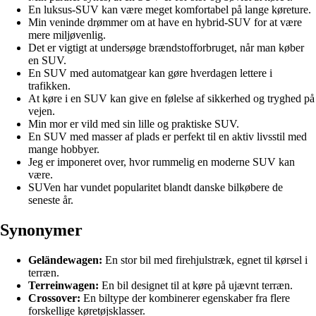
En luksus-SUV kan være meget komfortabel på lange køreture.
Min veninde drømmer om at have en hybrid-SUV for at være
mere miljøvenlig.
Det er vigtigt at undersøge brændstofforbruget, når man køber
en SUV.
En SUV med automatgear kan gøre hverdagen lettere i
trafikken.
At køre i en SUV kan give en følelse af sikkerhed og tryghed på
vejen.
Min mor er vild med sin lille og praktiske SUV.
En SUV med masser af plads er perfekt til en aktiv livsstil med
mange hobbyer.
Jeg er imponeret over, hvor rummelig en moderne SUV kan
være.
SUVen har vundet popularitet blandt danske bilkøbere de
seneste år.
Synonymer
Geländewagen:
En stor bil med firehjulstræk, egnet til kørsel i
terræn.
Terreinwagen:
En bil designet til at køre på ujævnt terræn.
Crossover:
En biltype der kombinerer egenskaber fra flere
forskellige køretøjsklasser.