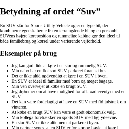
Betydning af ordet “Suv”
En SUV står for Sports Utility Vehicle og er en type bil, der
kombinerer egenskaberne fra en terrængående bil og en personbil.
SUVens højere køreposition og rummelige kabine gør den ideel til
både familiebrug og kørsel under varierende vejforhold.
Eksempler på brug
Jeg kan godt lide at køre i en stor og rummelig SUV.
Min nabo har en flot sort SUV parkeret foran sit hus.
Det er ikke altid nødvendigt at køre i en SUV i byen.
En SUV er ideel til familier med børn og meget bagage.
Min ven overvejer at købe en brugt SUV.
Jeg drømmer om at have mulighed for off-road eventyr med en
SUV.
Det kan være fordelagtigt at have en SUV med firhjulstræk om
vinteren.
At købe en brugt SUV kan være et godt økonomisk valg.
Min kollega foretrækker en sports-SUV med høj ydeevne.
En stor SUV er ikke altid nem at parkere i byen.
Min partner synes, at en SUV er for stor og bøvlet at køre i.