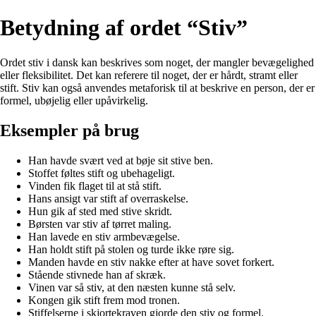
Betydning af ordet “Stiv”
Ordet stiv i dansk kan beskrives som noget, der mangler bevægelighed
eller fleksibilitet. Det kan referere til noget, der er hårdt, stramt eller
stift. Stiv kan også anvendes metaforisk til at beskrive en person, der er
formel, ubøjelig eller upåvirkelig.
Eksempler på brug
Han havde svært ved at bøje sit stive ben.
Stoffet føltes stift og ubehageligt.
Vinden fik flaget til at stå stift.
Hans ansigt var stift af overraskelse.
Hun gik af sted med stive skridt.
Børsten var stiv af tørret maling.
Han lavede en stiv armbevægelse.
Han holdt stift på stolen og turde ikke røre sig.
Manden havde en stiv nakke efter at have sovet forkert.
Stående stivnede han af skræk.
Vinen var så stiv, at den næsten kunne stå selv.
Kongen gik stift frem mod tronen.
Stiffelserne i skjortekraven gjorde den stiv og formel.