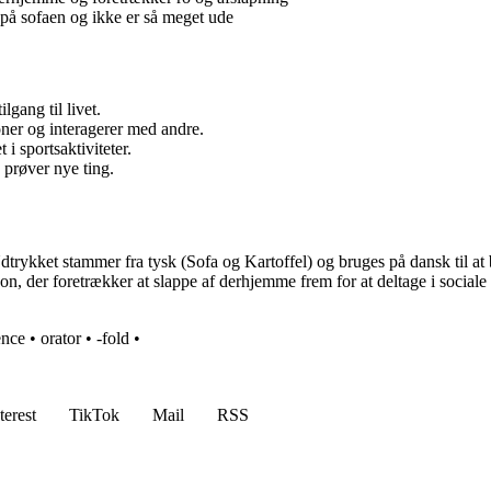
på sofaen og ikke er så meget ude
lgang til livet.
ioner og interagerer med andre.
i sportsaktiviteter.
 prøver nye ting.
dtrykket stammer fra tysk (Sofa og Kartoffel) og bruges på dansk til at
son, der foretrækker at slappe af derhjemme frem for at deltage i sociale
ence
•
orator
•
-fold
•
terest
TikTok
Mail
RSS