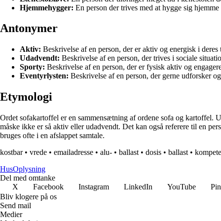
Hjemmehygger:
En person der trives med at hygge sig hjemme 
Antonymer
Aktiv:
Beskrivelse af en person, der er aktiv og energisk i deres ti
Udadvendt:
Beskrivelse af en person, der trives i sociale situat
Sporty:
Beskrivelse af en person, der er fysisk aktiv og engageret 
Eventyrlysten:
Beskrivelse af en person, der gerne udforsker og
Etymologi
Ordet sofakartoffel er en sammensætning af ordene sofa og kartoffel. U
måske ikke er så aktiv eller udadvendt. Det kan også referere til en per
bruges ofte i en afslappet samtale.
kostbar
•
vrede
•
emailadresse
•
alu-
•
ballast
•
dosis
•
ballast
•
kompet
Hus
Oplysning
Del med omtanke
X
Facebook
Instagram
LinkedIn
YouTube
Pin
Bliv klogere på os
Send mail
Medier