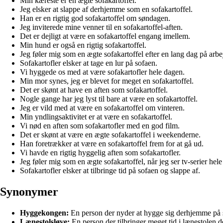
Min kæreste er en ægte sofakartoffel.
Jeg elsker at slappe af derhjemme som en sofakartoffel.
Han er en rigtig god sofakartoffel om søndagen.
Jeg inviterede mine venner til en sofakartoffel-aften.
Det er dejligt at være en sofakartoffel engang imellem.
Min hund er også en rigtig sofakartoffel.
Jeg føler mig som en ægte sofakartoffel efter en lang dag på arbe
Sofakartofler elsker at tage en lur på sofaen.
Vi hyggede os med at være sofakartofler hele dagen.
Min mor synes, jeg er blevet for meget en sofakartoffel.
Det er skønt at have en aften som sofakartoffel.
Nogle gange har jeg lyst til bare at være en sofakartoffel.
Jeg er vild med at være en sofakartoffel om vinteren.
Min yndlingsaktivitet er at være en sofakartoffel.
Vi nød en aften som sofakartofler med en god film.
Det er skønt at være en ægte sofakartoffel i weekenderne.
Han foretrækker at være en sofakartoffel frem for at gå ud.
Vi havde en rigtig hyggelig aften som sofakartofler.
Jeg føler mig som en ægte sofakartoffel, når jeg ser tv-serier hel
Sofakartofler elsker at tilbringe tid på sofaen og slappe af.
Synonymer
Hyggekongen:
En person der nyder at hygge sig derhjemme på so
Lænestolsløve:
En person der tilbringer meget tid i lænestolen 