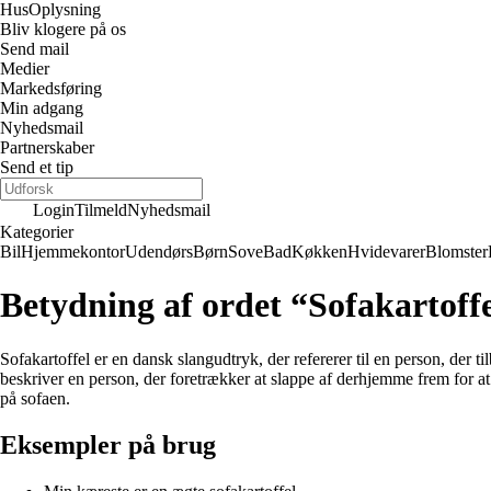
Hus
Oplysning
Bliv klogere på os
Send mail
Medier
Markedsføring
Min adgang
Nyhedsmail
Partnerskaber
Send et tip
Login
Tilmeld
Nyhedsmail
Kategorier
Bil
Hjemmekontor
Udendørs
Børn
Sove
Bad
Køkken
Hvidevarer
Blomster
Betydning af ordet “Sofakartoff
Sofakartoffel er en dansk slangudtryk, der refererer til en person, der
beskriver en person, der foretrækker at slappe af derhjemme frem for at 
på sofaen.
Eksempler på brug