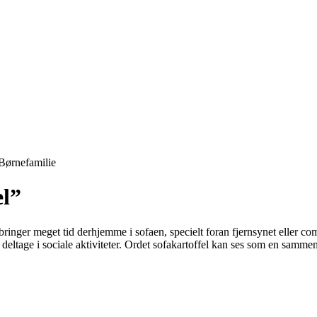
Børnefamilie
el”
 tilbringer meget tid derhjemme i sofaen, specielt foran fjernsynet elle
deltage i sociale aktiviteter. Ordet sofakartoffel kan ses som en sammenl