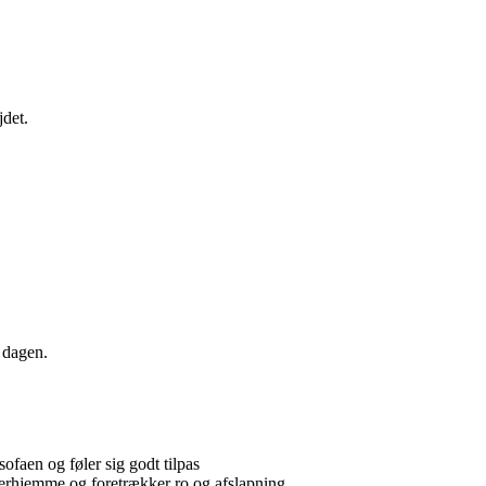
jdet.
e dagen.
faen og føler sig godt tilpas
derhjemme og foretrækker ro og afslapning