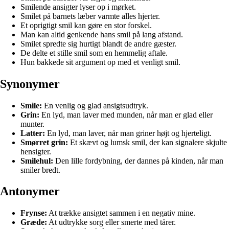
Smilende ansigter lyser op i mørket.
Smilet på barnets læber varmte alles hjerter.
Et oprigtigt smil kan gøre en stor forskel.
Man kan altid genkende hans smil på lang afstand.
Smilet spredte sig hurtigt blandt de andre gæster.
De delte et stille smil som en hemmelig aftale.
Hun bakkede sit argument op med et venligt smil.
Synonymer
Smile:
En venlig og glad ansigtsudtryk.
Grin:
En lyd, man laver med munden, når man er glad eller
munter.
Latter:
En lyd, man laver, når man griner højt og hjerteligt.
Smørret grin:
Et skævt og lumsk smil, der kan signalere skjulte
hensigter.
Smilehul:
Den lille fordybning, der dannes på kinden, når man
smiler bredt.
Antonymer
Frynse:
At trække ansigtet sammen i en negativ mine.
Græde:
At udtrykke sorg eller smerte med tårer.