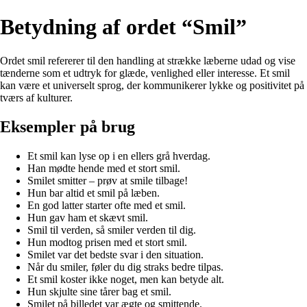
Betydning af ordet “Smil”
Ordet smil refererer til den handling at strække læberne udad og vise
tænderne som et udtryk for glæde, venlighed eller interesse. Et smil
kan være et universelt sprog, der kommunikerer lykke og positivitet på
tværs af kulturer.
Eksempler på brug
Et smil kan lyse op i en ellers grå hverdag.
Han mødte hende med et stort smil.
Smilet smitter – prøv at smile tilbage!
Hun bar altid et smil på læben.
En god latter starter ofte med et smil.
Hun gav ham et skævt smil.
Smil til verden, så smiler verden til dig.
Hun modtog prisen med et stort smil.
Smilet var det bedste svar i den situation.
Når du smiler, føler du dig straks bedre tilpas.
Et smil koster ikke noget, men kan betyde alt.
Hun skjulte sine tårer bag et smil.
Smilet på billedet var ægte og smittende.