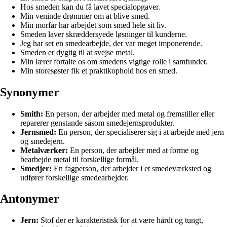
Hos smeden kan du få lavet specialopgaver.
Min veninde drømmer om at blive smed.
Min morfar har arbejdet som smed hele sit liv.
Smeden laver skræddersyede løsninger til kunderne.
Jeg har set en smedearbejde, der var meget imponerende.
Smeden er dygtig til at svejse metal.
Min lærer fortalte os om smedens vigtige rolle i samfundet.
Min storesøster fik et praktikophold hos en smed.
Synonymer
Smith:
En person, der arbejder med metal og fremstiller eller
reparerer genstande såsom smedejernsprodukter.
Jernsmed:
En person, der specialiserer sig i at arbejde med jern
og smedejern.
Metalværker:
En person, der arbejder med at forme og
bearbejde metal til forskellige formål.
Smedjer:
En fagperson, der arbejder i et smedeværksted og
udfører forskellige smedearbejder.
Antonymer
Jern:
Stof der er karakteristisk for at være hårdt og tungt,