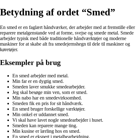
Betydning af ordet “Smed”
En smed er en faglært håndværker, der arbejder med at fremstille eller
reparere metalgenstande ved at forme, svejse og smede metal. Smede
arbejder typisk med både traditionelle håndværktøjer og moderne
maskiner for at skabe alt fra smedejernshegn til dele til maskiner og
køretøjer.
Eksempler på brug
En smed arbejder med metal.
Min far er en dygtig smed.
Smeden laver smukke smedearbejder.
Jeg skal besøge min ven, som er smed.
Min nabo har en smedevirksomhed.
Smeden fik en pris for sit håndværk.
En smed bruger forskellige værktøjer.
Min onkel er uddannet smed.
Vi skal have lavet nogle smedearbejder i huset.
Smeden kan reparere mange ting.
Min kusine er lærling hos en smed.
En smed er ekspert i metalbearbejdning.