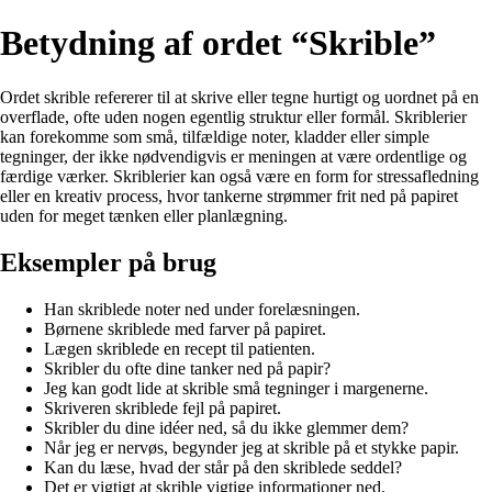
Betydning af ordet “Skrible”
Ordet skrible refererer til at skrive eller tegne hurtigt og uordnet på en
overflade, ofte uden nogen egentlig struktur eller formål. Skriblerier
kan forekomme som små, tilfældige noter, kladder eller simple
tegninger, der ikke nødvendigvis er meningen at være ordentlige og
færdige værker. Skriblerier kan også være en form for stressafledning
eller en kreativ process, hvor tankerne strømmer frit ned på papiret
uden for meget tænken eller planlægning.
Eksempler på brug
Han skriblede noter ned under forelæsningen.
Børnene skriblede med farver på papiret.
Lægen skriblede en recept til patienten.
Skribler du ofte dine tanker ned på papir?
Jeg kan godt lide at skrible små tegninger i margenerne.
Skriveren skriblede fejl på papiret.
Skribler du dine idéer ned, så du ikke glemmer dem?
Når jeg er nervøs, begynder jeg at skrible på et stykke papir.
Kan du læse, hvad der står på den skriblede seddel?
Det er vigtigt at skrible vigtige informationer ned.