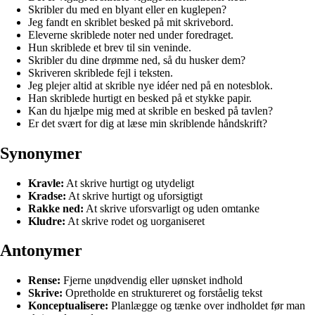
Skribler du med en blyant eller en kuglepen?
Jeg fandt en skriblet besked på mit skrivebord.
Eleverne skriblede noter ned under foredraget.
Hun skriblede et brev til sin veninde.
Skribler du dine drømme ned, så du husker dem?
Skriveren skriblede fejl i teksten.
Jeg plejer altid at skrible nye idéer ned på en notesblok.
Han skriblede hurtigt en besked på et stykke papir.
Kan du hjælpe mig med at skrible en besked på tavlen?
Er det svært for dig at læse min skriblende håndskrift?
Synonymer
Kravle:
At skrive hurtigt og utydeligt
Kradse:
At skrive hurtigt og uforsigtigt
Rakke ned:
At skrive uforsvarligt og uden omtanke
Kludre:
At skrive rodet og uorganiseret
Antonymer
Rense:
Fjerne unødvendig eller uønsket indhold
Skrive:
Opretholde en struktureret og forståelig tekst
Konceptualisere:
Planlægge og tænke over indholdet før man