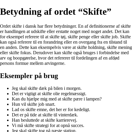
Betydning af ordet “Skifte”
Ordet skifte i dansk har flere betydninger. En af definitionerne af skifte
er handlingen at udskifte eller erstatte noget med noget andet. Det kan
for eksempel referere til at skifte tøj, skifte penge eller skifte job. Skifte
kan også referere til en forandring eller en overgang fra en tilstand til
en anden. Dette kan eksempelvis være at skifte holdning, skifte mening
eller skifte fokus. Derudover kan skifte også bruges i forbindelse med
arv og boopgørelse, hvor det refererer til fordelingen af en afdød
persons formue mellem arvingerne.
Eksempler på brug
Jeg skal skifte dæk på bilen i morgen.
Det er vigtigt at skifte olie regelmæssigt.
Kan du hjælpe mig med at skifte pære i lampen?
Hun vil skifte job snart.
Lad os skifte emne, det her er for kedeligt.
Det er på tide at skifte til vinterdæk.
Han besluttede at skifte karrierevej.
Vi må skifte strategi for at opnå succes.
Jeg skal skifte tog på næste station.