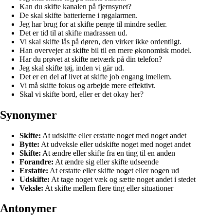
Kan du skifte kanalen på fjernsynet?
De skal skifte batterierne i røgalarmen.
Jeg har brug for at skifte penge til mindre sedler.
Det er tid til at skifte madrassen ud.
Vi skal skifte lås på døren, den virker ikke ordentligt.
Han overvejer at skifte bil til en mere økonomisk model.
Har du prøvet at skifte netværk på din telefon?
Jeg skal skifte tøj, inden vi går ud.
Det er en del af livet at skifte job engang imellem.
Vi må skifte fokus og arbejde mere effektivt.
Skal vi skifte bord, eller er det okay her?
Synonymer
Skifte:
At udskifte eller erstatte noget med noget andet
Bytte:
At udveksle eller udskifte noget med noget andet
Skifte:
At ændre eller skifte fra en ting til en anden
Forandre:
At ændre sig eller skifte udseende
Erstatte:
At erstatte eller skifte noget eller nogen ud
Udskifte:
At tage noget væk og sætte noget andet i stedet
Veksle:
At skifte mellem flere ting eller situationer
Antonymer