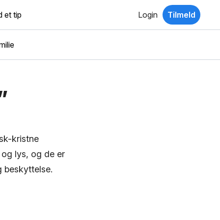
 et tip
Login
Tilmeld
ilie
”
sk-kristne
og lys, og de er
 beskyttelse.