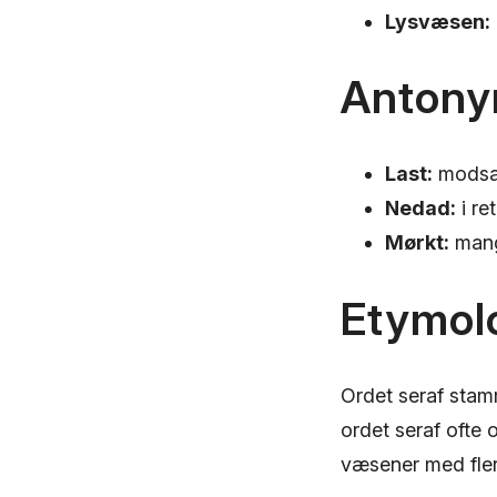
Lysvæsen:
Antony
Last:
modsat
Nedad:
i re
Mørkt:
mangl
Etymol
Ordet seraf stam
ordet seraf ofte
væsener med fler