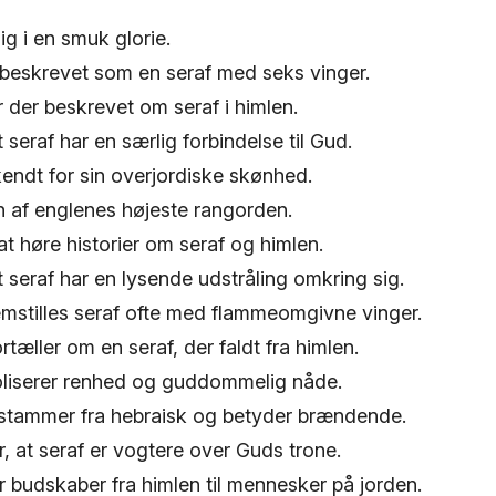
ig i en smuk glorie.
 beskrevet som en seraf med seks vinger.
år der beskrevet om seraf i himlen.
 seraf har en særlig forbindelse til Gud.
kendt for sin overjordiske skønhed.
n af englenes højeste rangorden.
at høre historier om seraf og himlen.
t seraf har en lysende udstråling omkring sig.
emstilles seraf ofte med flammeomgivne vinger.
tæller om en seraf, der faldt fra himlen.
liserer renhed og guddommelig nåde.
 stammer fra hebraisk og betyder brændende.
 at seraf er vogtere over Guds trone.
r budskaber fra himlen til mennesker på jorden.