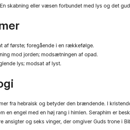
En skabning eller væsen forbundet med lys og det gu
mer
 af første; foregående i en rækkefølge.
tning mod jorden; modsætningen af opad.
ende lys; modsat af lyst.
ogi
mer fra hebraisk og betyder den brændende. I kriste
 om en engel med en høj rang i himlen. Seraphim er bes
e ansigter og seks vinger, der omgiver Guds trone i Bi