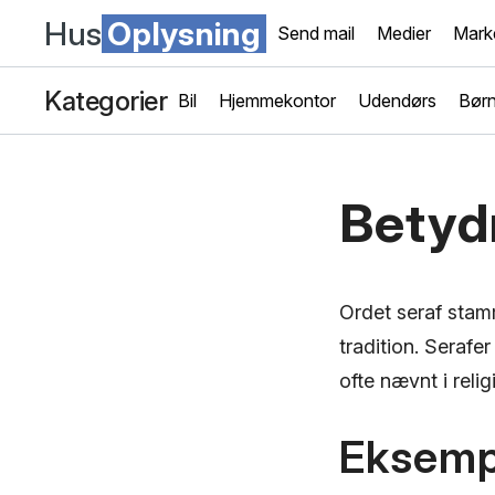
Hus
Oplysning
Send mail
Medier
Mark
Kategorier
Bil
Hjemmekontor
Udendørs
Bør
Betydn
Ordet seraf stamm
tradition. Serafe
ofte nævnt i rel
Eksemp