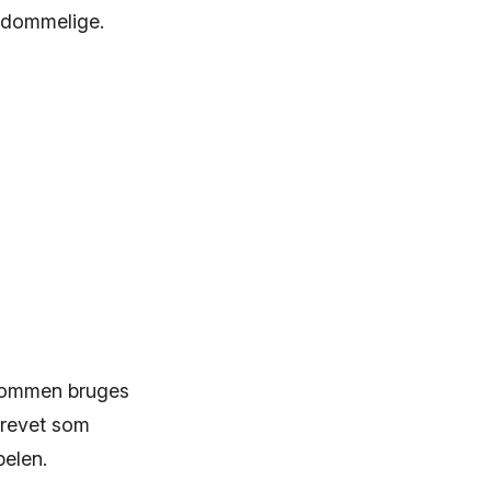
ddommelige.
ndommen bruges
krevet som
belen.