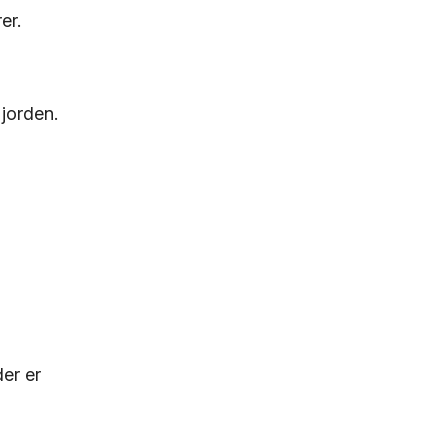
er.
jorden.
der er