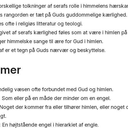
orskellige tolkninger af serafs rolle i himmelens hærskar
afs rangorden er tæt på Guds guddommelige kærlighed.
 ofte i religiøs litteratur og teologi.
vet af serafs kærlighed føles som at være i himlen på 
er himmelske sange til ære for Gud i himlen.
af er et tegn på Guds nærvær og beskyttelse.
ymer
delig væsen ofte forbundet med Gud og himlen.
:
Som eller på en måde der minder om en engel.
Noget der kommer fra eller tilhører himlen, eller noget 
gt.
:
En højtstående engel i hierarkiet af engle.