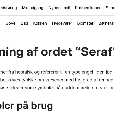
edsføring
Min adgang
Nyhedsmail
Partnerskaber
Send
n
Sove
Bad
Køkken
Hvidevarer
Blomster
Børnefam
ing af ordet “Seraf
er fra hebraisk og refererer til en type engel i den jødi
r beskrives typisk som væsener med høj grad af renhed 
igiøse tekster som symboler på guddommelig nærvær og
ler på brug