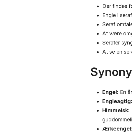
Der findes f
Engle i ser
Seraf omtales
At være omgi
Serafer syng
At se en ser
Synon
Engel:
En ån
Engleagtig
Himmelsk:
guddommeli
Ærkeengel