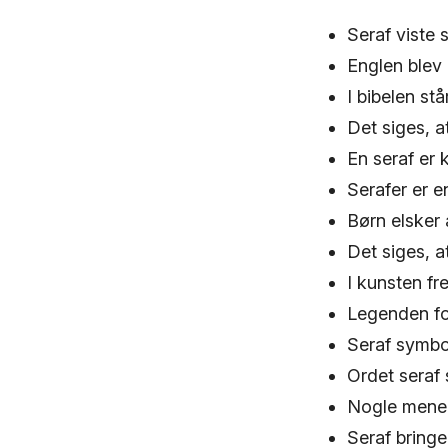
Seraf viste s
Englen blev
I bibelen st
Det siges, at
En seraf er 
Serafer er e
Børn elsker 
Det siges, a
I kunsten fr
Legenden for
Seraf symbo
Ordet seraf
Nogle mener,
Seraf bringe