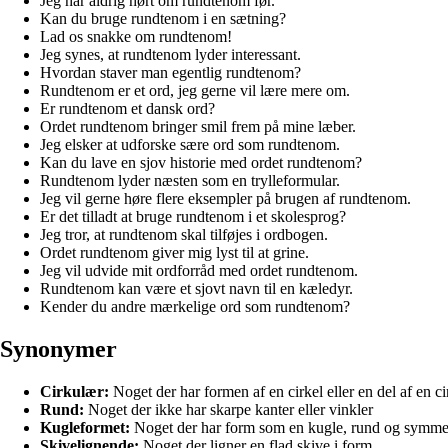
Jeg har aldrig hørt om rundtenom før.
Kan du bruge rundtenom i en sætning?
Lad os snakke om rundtenom!
Jeg synes, at rundtenom lyder interessant.
Hvordan staver man egentlig rundtenom?
Rundtenom er et ord, jeg gerne vil lære mere om.
Er rundtenom et dansk ord?
Ordet rundtenom bringer smil frem på mine læber.
Jeg elsker at udforske sære ord som rundtenom.
Kan du lave en sjov historie med ordet rundtenom?
Rundtenom lyder næsten som en trylleformular.
Jeg vil gerne høre flere eksempler på brugen af rundtenom.
Er det tilladt at bruge rundtenom i et skolesprog?
Jeg tror, at rundtenom skal tilføjes i ordbogen.
Ordet rundtenom giver mig lyst til at grine.
Jeg vil udvide mit ordforråd med ordet rundtenom.
Rundtenom kan være et sjovt navn til en kæledyr.
Kender du andre mærkelige ord som rundtenom?
Synonymer
Cirkulær:
Noget der har formen af en cirkel eller en del af en ci
Rund:
Noget der ikke har skarpe kanter eller vinkler
Kugleformet:
Noget der har form som en kugle, rund og symme
Skivelignende:
Noget der ligner en flad skive i form