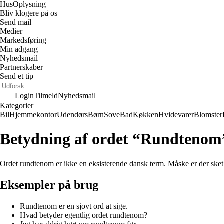
Hus
Oplysning
Bliv klogere på os
Send mail
Medier
Markedsføring
Min adgang
Nyhedsmail
Partnerskaber
Send et tip
Login
Tilmeld
Nyhedsmail
Kategorier
Bil
Hjemmekontor
Udendørs
Børn
Sove
Bad
Køkken
Hvidevarer
Blomster
Betydning af ordet “Rundtenom
Ordet rundtenom er ikke en eksisterende dansk term. Måske er der sket e
Eksempler på brug
Rundtenom er en sjovt ord at sige.
Hvad betyder egentlig ordet rundtenom?