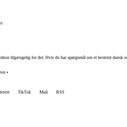
er
ition tilgængelig for det. Hvis du har spørgsmål om et bestemt dansk ord
zen
•
terest
TikTok
Mail
RSS