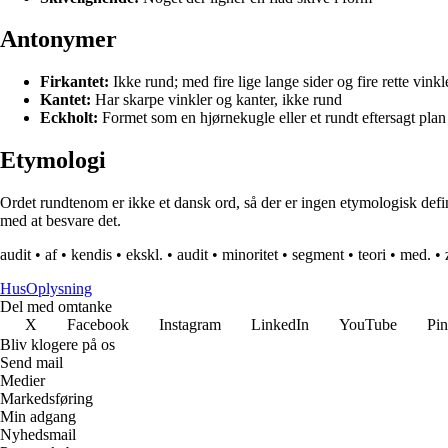
Antonymer
Firkantet:
Ikke rund; med fire lige lange sider og fire rette vinkl
Kantet:
Har skarpe vinkler og kanter, ikke rund
Eckholt:
Formet som en hjørnekugle eller et rundt eftersagt plan
Etymologi
Ordet rundtenom er ikke et dansk ord, så der er ingen etymologisk defin
med at besvare det.
audit
•
af
•
kendis
•
ekskl.
•
audit
•
minoritet
•
segment
•
teori
•
med.
•
Hus
Oplysning
Del med omtanke
X
Facebook
Instagram
LinkedIn
YouTube
Pin
Bliv klogere på os
Send mail
Medier
Markedsføring
Min adgang
Nyhedsmail