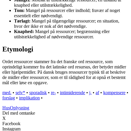
knaphed eller utilstrækkelighed.
Tom:
Mangel på ressourcer eller indhold; fravær af noget
essentielt eller nødvendigt.
Tørlagt:
Mangel på tilgængelige ressourcer; en situation,
hvor der ikke er nok af det nødvendige.
Knaphed:
Mangel på ressourcer; begrænsning eller
utilstrækkelighed af nødvendige ressourcer.
Etymologi
Ordet ressourcer stammer fra det franske ord ressource, som
oprindeligt kommer fra det latinske ord resursus, der betyder midler
eller hjælpemidler. På dansk bruges ressourcer typisk til at beskrive
de midler eller ressourcer, som er til rådighed for at opnå et bestemt
mål eller løse en opgave.
med.
•
selv*
•
sporadisk
•
re-
•
intimiderende
•
j.
•
af
•
kompensere
•
forslag
•
implikation
•
Hus
Oplysning
Del med omtanke
X
Facebook
Instagram