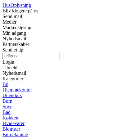
Hus
Oplysning
Bliv klogere på os
Send mail
Medier
Markedsføring
Min adgang
Nyhedsmail
Partnerskaber
Send et tip
Login
Tilmeld
Nyhedsmail
Kategorier
Bil
Hjemmekontor
Udendørs
Børn
Sove
Bad
Køkken
Hvidevarer
Blomster
Børnefamilie