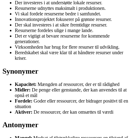
Der investeres i at understøtte lokale resurser.
Resurserne udnyttes maksimalt i produktionen.
Vi skal fordele resurserne bedre i samfundet.
Innovationsprojektet fokuserer på grønne resurser.
Der skal investeres i at sikre fremtidige resurser.
Resurserne fordeles ulige i mange lande.
Det er vigtigt at bevare resurserne for kommende
generationer.
Virksomheden har brug for flere resurser til udvikling.
Beredskabet skal være klar til at håndtere resurser under
kriser.
Synonymer
Kapacitet:
Mængden af ressourcer, der er til rådighed
Midler:
De penge eller genstande, der kan anvendes til at
opnå et mål
Fordele:
Goder eller ressourcer, der bidrager positivt til en
situation
Aktiver:
De ressourcer, der kan omsættes til værdi
Antonymer
Mangel:
Modsat af tilstrækkelige ressourcer; en tilstand af