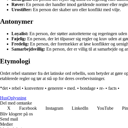
Røver:
En person der handler imod gældende normer eller regler
Urostifter:
En person der skaber uro eller konflikt med vilje.
Antonymer
Loyalist:
En person, der støtter autoriteterne og regeringen ude
Føjelig:
En person, der let tilpasser sig regler og krav uden at g
Fredelig:
En person, der foretrækker at løse konflikter og uenig
Samarbejdsvillig:
En person, der er villig til at samarbejde og
Etymologi
Ordet rebel stammer fra det latinske ord rebellis, som betyder at gøre op
etablerede regler og tør at stå op for deres overbevisninger.
*det
•
rebel
•
konvertere
•
generere
•
med.
•
bondage
•
re-
•
facts
•
Hus
Oplysning
Del med omtanke
X
Facebook
Instagram
LinkedIn
YouTube
Pin
Bliv klogere på os
Send mail
Medier