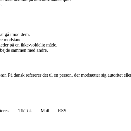
.
n at gå imod dem.
øre modstand.
heder på en ikke-voldelig måde.
 arbejde sammen med andre.
rør. På dansk refererer det til en person, der modsætter sig autoritet ell
terest
TikTok
Mail
RSS