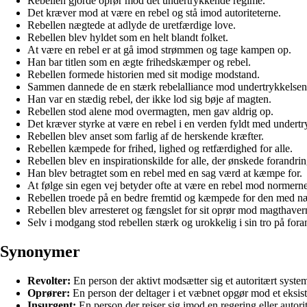
Rebellen gjorde oprør mod det undertrykkende regime.
Det kræver mod at være en rebel og stå imod autoriteterne.
Rebellen nægtede at adlyde de uretfærdige love.
Rebellen blev hyldet som en helt blandt folket.
At være en rebel er at gå imod strømmen og tage kampen op.
Han bar titlen som en ægte frihedskæmper og rebel.
Rebellen formede historien med sit modige modstand.
Sammen dannede de en stærk rebelalliance mod undertrykkelsen
Han var en stædig rebel, der ikke lod sig bøje af magten.
Rebellen stod alene mod overmagten, men gav aldrig op.
Det kræver styrke at være en rebel i en verden fyldt med undertr
Rebellen blev anset som farlig af de herskende kræfter.
Rebellen kæmpede for frihed, lighed og retfærdighed for alle.
Rebellen blev en inspirationskilde for alle, der ønskede forandrin
Han blev betragtet som en rebel med en sag værd at kæmpe for.
At følge sin egen vej betyder ofte at være en rebel mod normerne
Rebellen troede på en bedre fremtid og kæmpede for den med næ
Rebellen blev arresteret og fængslet for sit oprør mod magthaver
Selv i modgang stod rebellen stærk og urokkelig i sin tro på fora
Synonymer
Revolter:
En person der aktivt modsætter sig et autoritært system
Oprører:
En person der deltager i et væbnet opgør mod et eksister
Insurgent:
En person der rejser sig imod en regering eller autori