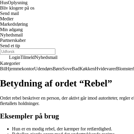
Hus
Oplysning
Bliv klogere på os
Send mail
Medier
Markedsføring
Min adgang
Nyhedsmail
Partnerskaber
Send et tip
Login
Tilmeld
Nyhedsmail
Kategorier
Bil
Hjemmekontor
Udendørs
Børn
Sove
Bad
Køkken
Hvidevarer
Blomster
Betydning af ordet “Rebel”
Ordet rebel beskriver en person, der aktivt går imod autoriteter, regler 
flertallets holdninger.
Eksempler på brug
Hun er en modig rebel, der kæmper for retfærdighed.