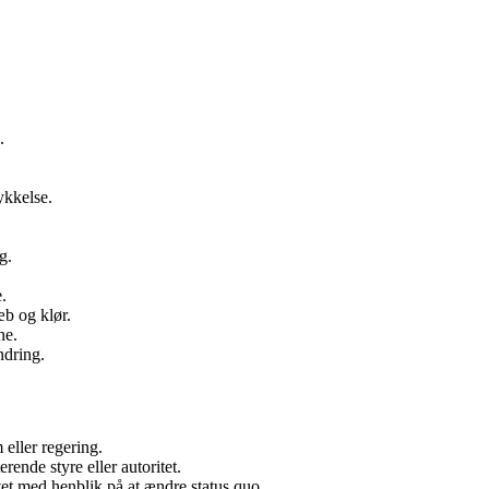
.
ykkelse.
g.
.
b og klør.
ne.
ndring.
 eller regering.
ende styre eller autoritet.
tet med henblik på at ændre status quo.