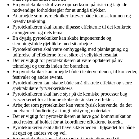
En pyrotekniker skal være opmærksom på risici og tage de
nødvendige forholdsregler for at undgå ulykker.
At arbejde som pyrotekniker kræver både teknisk kunnen og
kreativ tænkning.
Pyroteknikeren skal kunne tilpasse effekterne til det konkrete
arrangement og dets tema.
En dygtig pyrotekniker kan skabe imponerende og
stemningsfulde øjeblikke med sit arbejde.
Pyroteknikeren skal være omhyggelig med planlægning og
udførelse af effekterne for at sikre et vellykket resultat.
Det er vigtigt for pyroteknikeren at være opdateret på ny
teknologi og trends inden for branchen.
En pyrotekniker kan arbejde både i teaterverdenen, til koncerter,
festivaler og andre events.
Pyroteknikeren kan skabe både små diskrete effekter og store
spektakulære fyrværkerishows.
Pyroteknikeren skal have styr på de kemiske processer bag
fyrværkeriet for at kunne skabe de ønskede effekter.
Arbejdet som pyrotekniker kan være fysisk krævende, da det
indebærer håndtering af tungt udstyr og materialer.
Det er vigtigt for pyroteknikeren at have god kommunikation
med resten af holdet for at koordinere effekterne korrekt.
Pyroteknikeren skal altid have sikkerheden i højsædet for både
sit eget og andres ve og vel.
En pyrotekniker kan skabe magi og fascination med sit