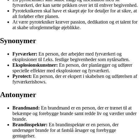
fyrværkeri, der kan sætte prikken over iet til enhver begivenhed.
Pyroteknikeren skal have et skarpt øje for detaljer for at sikre, at
alt forløber efter planen.
At være pyrotekniker kræver passion, dedikation og et talent for
at skabe uforglemmelige øjeblikke.
Synonymer
Fyrværker:
En person, der arbejder med fyrværkeri og
eksplosioner til f.eks. festlige begivenheder som nytårsaften.
Eksplosionskunstner:
En person, der planlægger og udfører
specielle effekter med eksplosioner og fyrværkeri.
Pyrotect:
En person, der er ekspert i skabelsen og udførelsen af
fyrværkerishows.
Antonymer
Brandmand:
En brandmand er en person, der er trænet til at
bekæmpe og forebygge brande samt redde liv og værdier under
brande.
Brandinspektør:
En brandinspektør er en person, der
undersøger brande for at fastslå årsager og forebygge
gentagelser.