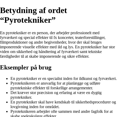
Betydning af ordet
“Pyrotekniker”
En pyrotekniker er en person, der arbejder professionelt med
fyrværkeri og special effekter til fx koncerter, teaterforestillinger,
filmproduktioner og andre begivenheder, hvor der skal bruges
imponerende visuelle effekter med ild og lys. En pyrotekniker har stor
viden om sikkerhed og håndtering af fyrværkeri samt tekniske
færdigheder til at skabe imponerende og sikre effekter.
Eksempler på brug
En pyrotekniker er en specialist inden for ildkunst og fyrværkeri.
Pyroteknikeren er ansvarlig for at planlægge og udføre
pyrotekniske effekter til forskellige arrangementer.
Det kræver stor præcision og erfaring at være en dygtig
pyrotekniker.
En pyrotekniker skal have kendskab til sikkerhedsprocedurer og
lovgivning inden for området.
Pyroteknikeren arbejder ofte sammen med andre fagfolk for at
skabe spektakulære effekter.