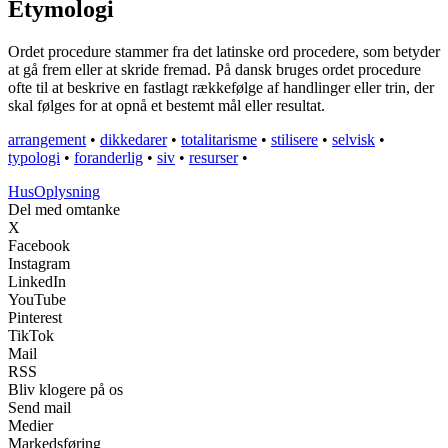
Etymologi
Ordet procedure stammer fra det latinske ord procedere, som betyder
at gå frem eller at skride fremad. På dansk bruges ordet procedure
ofte til at beskrive en fastlagt rækkefølge af handlinger eller trin, der
skal følges for at opnå et bestemt mål eller resultat.
arrangement
•
dikkedarer
•
totalitarisme
•
stilisere
•
selvisk
•
typologi
•
foranderlig
•
siv
•
resurser
•
Hus
Oplysning
Del med omtanke
X
Facebook
Instagram
LinkedIn
YouTube
Pinterest
TikTok
Mail
RSS
Bliv klogere på os
Send mail
Medier
Markedsføring