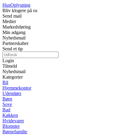
Hus
Oplysning
Bliv klogere på os
Send mail
Medier
Markedsføring
Min adgang
Nyhedsmail
Partnerskaber
Send et tip
Login
Tilmeld
Nyhedsmail
Kategorier
Bil
Hjemmekontor
Udendørs
Børn
Sove
Bad
Køkken
Hvidevarer
Blomster
Børnefamilie