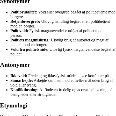
Synonymer
Politibrutalitet:
Vold eller overgreb begået af politibetjente mod
borgere.
Betjentovergreb:
Ulovlig handling begået af en politibetjent
mod en borger.
Politivold:
Fysisk magtanvendelse udført af politiet mod en
person.
Politiets magtmisbrug:
Ulovlig brug af autoritet og magt af
politiet mod en borger.
Vold fra politiets side:
Ulovlig fysisk magtanvendelse begået af
politiet.
Antonymer
Ikkevold:
Fredelig og ikke-fysisk måde at løse konflikter på.
Samarbejde:
Arbejde sammen mod et fælles mål uden brug af
vold eller tvang.
Konfliktløsning:
At finde en fredelig og acceptabel løsning på
uenigheder eller stridigheder.
Etymologi