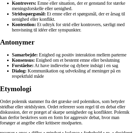
Kontrovers:
Emne eller situation, der er genstand for stærke
meningsforskelle eller uenighed.
Stridsspørgsmål:
Et emne eller et spørgsmål, der er årsag til
uenighed eller konflikt.
Kontention:
Et udtryk for strid eller kontrovers, særligt med
henvisning til idéer eller synspunkter.
Antonymer
Samarbejde:
Enighed og positiv interaktion mellem parterne
Konsensus:
Enighed om et bestemt emne eller beslutning
Forståelse:
At have indlevelse og dybere indsigt i en sag
Dialog:
Kommunikation og udveksling af meninger på en
respektfuld måde
Etymologi
Ordet polemik stammer fra det græske ord polemikos, som betyder
stridbar eller stridslysten. Ordet refererer som regel til en debat eller
diskussion, der er præget af skarpe uenigheder og konflikter. Polemik
kan derfor beskrives som en form for aggressiv debat, hvor man
forsøger at angribe eller kritisere modparten.
resurser
•
epos
•
diffus
•
mindset
•
kulance
•
forbehold
•
re-
•
decideret