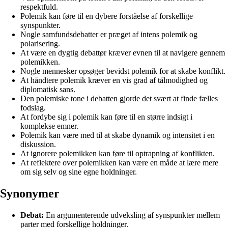
respektfuld.
Polemik kan føre til en dybere forståelse af forskellige
synspunkter.
Nogle samfundsdebatter er præget af intens polemik og
polarisering.
At være en dygtig debattør kræver evnen til at navigere gennem
polemikken.
Nogle mennesker opsøger bevidst polemik for at skabe konflikt.
At håndtere polemik kræver en vis grad af tålmodighed og
diplomatisk sans.
Den polemiske tone i debatten gjorde det svært at finde fælles
fodslag.
At fordybe sig i polemik kan føre til en større indsigt i
komplekse emner.
Polemik kan være med til at skabe dynamik og intensitet i en
diskussion.
At ignorere polemikken kan føre til optrapning af konflikten.
At reflektere over polemikken kan være en måde at lære mere
om sig selv og sine egne holdninger.
Synonymer
Debat:
En argumenterende udveksling af synspunkter mellem
parter med forskellige holdninger.