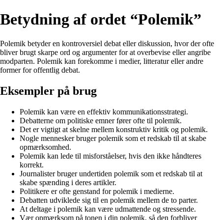
Betydning af ordet “Polemik”
Polemik betyder en kontroversiel debat eller diskussion, hvor der ofte
bliver brugt skarpe ord og argumenter for at overbevise eller angribe
modparten. Polemik kan forekomme i medier, litteratur eller andre
former for offentlig debat.
Eksempler på brug
Polemik kan være en effektiv kommunikationsstrategi.
Debatterne om politiske emner fører ofte til polemik.
Det er vigtigt at skelne mellem konstruktiv kritik og polemik.
Nogle mennesker bruger polemik som et redskab til at skabe
opmærksomhed.
Polemik kan lede til misforståelser, hvis den ikke håndteres
korrekt.
Journalister bruger undertiden polemik som et redskab til at
skabe spænding i deres artikler.
Politikere er ofte genstand for polemik i medierne.
Debatten udviklede sig til en polemik mellem de to parter.
At deltage i polemik kan være udmattende og stressende.
Vær opmærksom på tonen i din polemik, så den forbliver