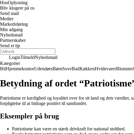
Hus
Oplysning
Bliv klogere på os
Send mail
Medier
Markedsføring
Min adgang
Nyhedsmail
Partnerskaber
Send et tip
Login
Tilmeld
Nyhedsmail
Kategorier
Bil
Hjemmekontor
Udendørs
Børn
Sove
Bad
Køkken
Hvidevarer
Blomster
Betydning af ordet “Patriotisme
Patriotisme er kærlighed og loyalitet over for sit land og dets værdier, s
forpligtelse til at bidrage positivt til samfundet.
Eksempler på brug
Patriotisme kan være en stærk drivkraft for national stolthed.