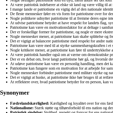
Nogle betragter patriotisme som en dyd, mens andre ser det som 
At være patriotisk indebærer at elske sit land og være villig til at 
I mange lande er patriotisme en vigtig del af den nationale identit
De fleste mennesker føler en vis form for patriotisme over for de
Nogle politikere udnytter patriotisme til at fremme deres egne int
At udvise patriotisme betyder at have respekt for landets flag, sy
Patriotisme kan være en motivationsfaktor for at deltage i samfund
Der er forskellige former for patriotisme, og nogle er mere ekstr
Nogle mennesker mener, at patriotisme kan skabe splittelse og f
Det er vigtigt at balancere patriotisme med respekt for andre nat
Patriotisme kan være med til at styrke sammenhængskraften i et
Nogle kritikere mener, at patriotisme kan føre til undertrykkelse
At være patriotisk handler også om at værne om demokratiske pri
Der er en debat om, hvor langt patriotisme bør gå, og hvornår det
At udøve patriotisme kan være en personlig handling, men det kan
Patriotisme kan fungere som en motivation for at arbejde for sam
Nogle mennesker forbinder patriotisme med militær styrke og nat
Det er vigtigt at huske, at patriotisme ikke bør bruges til at retfæ
At reflektere over, hvad patriotisme betyder for en person, kan 
Synonymer
Fædrelandskærlighed:
Kærlighed og loyalitet over for ens fæd
Nationalisme:
Stærk støtte og tilhørsforhold til ens nation og den
Patriotisk sindelag:
Stolthed, respekt og forsvar for ens national