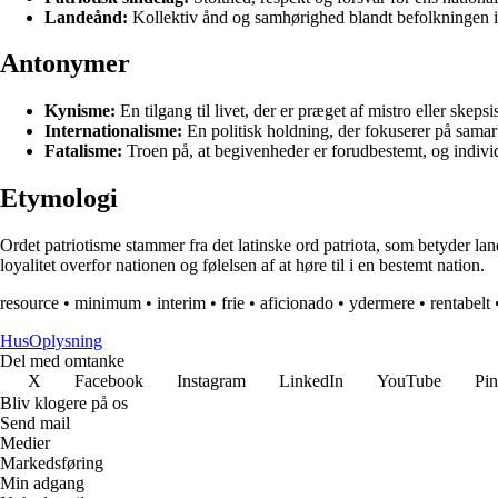
Landeånd:
Kollektiv ånd og samhørighed blandt befolkningen i e
Antonymer
Kynisme:
En tilgang til livet, der er præget af mistro eller skeps
Internationalisme:
En politisk holdning, der fokuserer på samar
Fatalisme:
Troen på, at begivenheder er forudbestemt, og indivi
Etymologi
Ordet patriotisme stammer fra det latinske ord patriota, som betyder lan
loyalitet overfor nationen og følelsen af at høre til i en bestemt nation.
resource
•
minimum
•
interim
•
frie
•
aficionado
•
ydermere
•
rentabelt
Hus
Oplysning
Del med omtanke
X
Facebook
Instagram
LinkedIn
YouTube
Pin
Bliv klogere på os
Send mail
Medier
Markedsføring
Min adgang