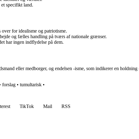
t specifikt land.
is over for idealisme og patriotisme.
bejde og fælles handling på tværs af nationale grænser.
det har ingen indflydelse på dem.
dsmand eller medborger, og endelsen -isme, som indikerer en holdning elle
•
forslag
•
tumultarisk
•
terest
TikTok
Mail
RSS