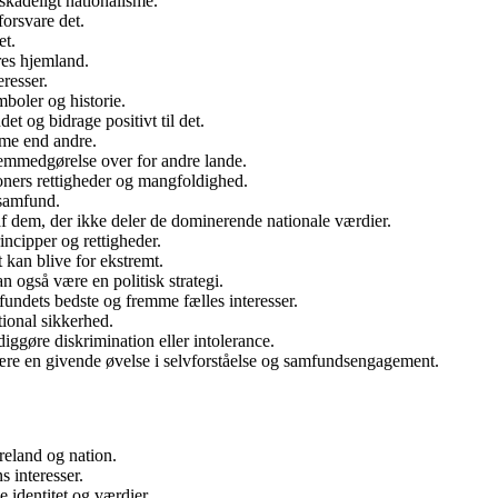
skadeligt nationalisme.
forsvare det.
et.
res hjemland.
eresser.
mboler og historie.
et og bidrage positivt til det.
eme end andre.
remmedgørelse over for andre lande.
ioners rettigheder og mangfoldighed.
 samfund.
 af dem, der ikke deler de dominerende nationale værdier.
ncipper og rettigheder.
 kan blive for ekstremt.
 også være en politisk strategi.
fundets bedste og fremme fælles interesser.
ional sikkerhed.
rdiggøre diskrimination eller intolerance.
være en givende øvelse i selvforståelse og samfundsengagement.
reland og nation.
s interesser.
e identitet og værdier.