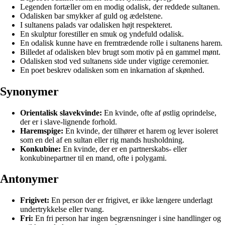
Legenden fortæller om en modig odalisk, der reddede sultanen.
Odalisken bar smykker af guld og ædelstene.
I sultanens palads var odalisken højt respekteret.
En skulptur forestiller en smuk og yndefuld odalisk.
En odalisk kunne have en fremtrædende rolle i sultanens harem.
Billedet af odalisken blev brugt som motiv på en gammel mønt.
Odalisken stod ved sultanens side under vigtige ceremonier.
En poet beskrev odalisken som en inkarnation af skønhed.
Synonymer
Orientalisk slavekvinde:
En kvinde, ofte af østlig oprindelse,
der er i slave-lignende forhold.
Haremspige:
En kvinde, der tilhører et harem og lever isoleret
som en del af en sultan eller rig mands husholdning.
Konkubine:
En kvinde, der er en partnerskabs- eller
konkubinepartner til en mand, ofte i polygami.
Antonymer
Frigivet:
En person der er frigivet, er ikke længere underlagt
undertrykkelse eller tvang.
Fri:
En fri person har ingen begrænsninger i sine handlinger og