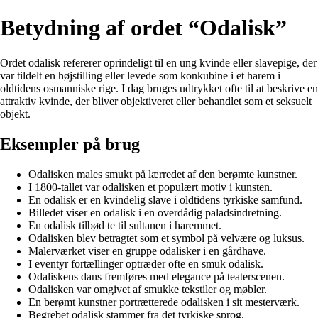
Betydning af ordet “Odalisk”
Ordet odalisk refererer oprindeligt til en ung kvinde eller slavepige, der
var tildelt en højstilling eller levede som konkubine i et harem i
oldtidens osmanniske rige. I dag bruges udtrykket ofte til at beskrive en
attraktiv kvinde, der bliver objektiveret eller behandlet som et seksuelt
objekt.
Eksempler på brug
Odalisken males smukt på lærredet af den berømte kunstner.
I 1800-tallet var odalisken et populært motiv i kunsten.
En odalisk er en kvindelig slave i oldtidens tyrkiske samfund.
Billedet viser en odalisk i en overdådig paladsindretning.
En odalisk tilbød te til sultanen i haremmet.
Odalisken blev betragtet som et symbol på velvære og luksus.
Malerværket viser en gruppe odalisker i en gårdhave.
I eventyr fortællinger optræder ofte en smuk odalisk.
Odaliskens dans fremføres med elegance på teaterscenen.
Odalisken var omgivet af smukke tekstiler og møbler.
En berømt kunstner portrætterede odalisken i sit mesterværk.
Begrebet odalisk stammer fra det tyrkiske sprog.