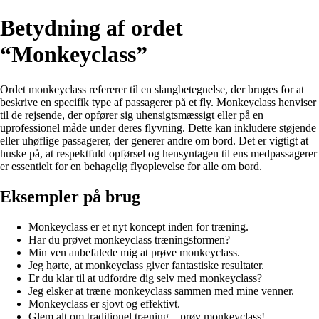
Betydning af ordet
“Monkeyclass”
Ordet monkeyclass refererer til en slangbetegnelse, der bruges for at
beskrive en specifik type af passagerer på et fly. Monkeyclass henviser
til de rejsende, der opfører sig uhensigtsmæssigt eller på en
uprofessionel måde under deres flyvning. Dette kan inkludere støjende
eller uhøflige passagerer, der generer andre om bord. Det er vigtigt at
huske på, at respektfuld opførsel og hensyntagen til ens medpassagerer
er essentielt for en behagelig flyoplevelse for alle om bord.
Eksempler på brug
Monkeyclass er et nyt koncept inden for træning.
Har du prøvet monkeyclass træningsformen?
Min ven anbefalede mig at prøve monkeyclass.
Jeg hørte, at monkeyclass giver fantastiske resultater.
Er du klar til at udfordre dig selv med monkeyclass?
Jeg elsker at træne monkeyclass sammen med mine venner.
Monkeyclass er sjovt og effektivt.
Glem alt om traditionel træning – prøv monkeyclass!