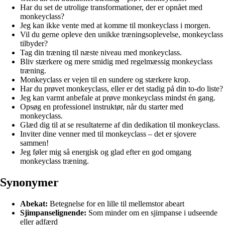
Har du set de utrolige transformationer, der er opnået med
monkeyclass?
Jeg kan ikke vente med at komme til monkeyclass i morgen.
Vil du gerne opleve den unikke træningsoplevelse, monkeyclass
tilbyder?
Tag din træning til næste niveau med monkeyclass.
Bliv stærkere og mere smidig med regelmæssig monkeyclass
træning.
Monkeyclass er vejen til en sundere og stærkere krop.
Har du prøvet monkeyclass, eller er det stadig på din to-do liste?
Jeg kan varmt anbefale at prøve monkeyclass mindst én gang.
Opsøg en professionel instruktør, når du starter med
monkeyclass.
Glæd dig til at se resultaterne af din dedikation til monkeyclass.
Inviter dine venner med til monkeyclass – det er sjovere
sammen!
Jeg føler mig så energisk og glad efter en god omgang
monkeyclass træning.
Synonymer
Abekat:
Betegnelse for en lille til mellemstor abeart
Sjimpanselignende:
Som minder om en sjimpanse i udseende
eller adfærd