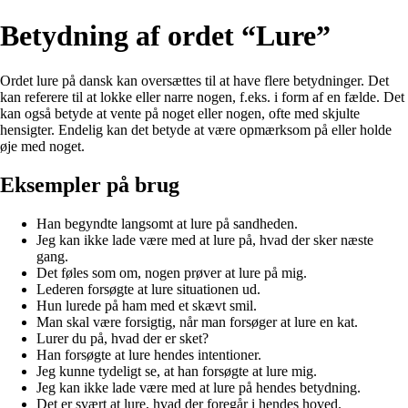
Betydning af ordet “Lure”
Ordet lure på dansk kan oversættes til at have flere betydninger. Det
kan referere til at lokke eller narre nogen, f.eks. i form af en fælde. Det
kan også betyde at vente på noget eller nogen, ofte med skjulte
hensigter. Endelig kan det betyde at være opmærksom på eller holde
øje med noget.
Eksempler på brug
Han begyndte langsomt at lure på sandheden.
Jeg kan ikke lade være med at lure på, hvad der sker næste
gang.
Det føles som om, nogen prøver at lure på mig.
Lederen forsøgte at lure situationen ud.
Hun lurede på ham med et skævt smil.
Man skal være forsigtig, når man forsøger at lure en kat.
Lurer du på, hvad der er sket?
Han forsøgte at lure hendes intentioner.
Jeg kunne tydeligt se, at han forsøgte at lure mig.
Jeg kan ikke lade være med at lure på hendes betydning.
Det er svært at lure, hvad der foregår i hendes hoved.