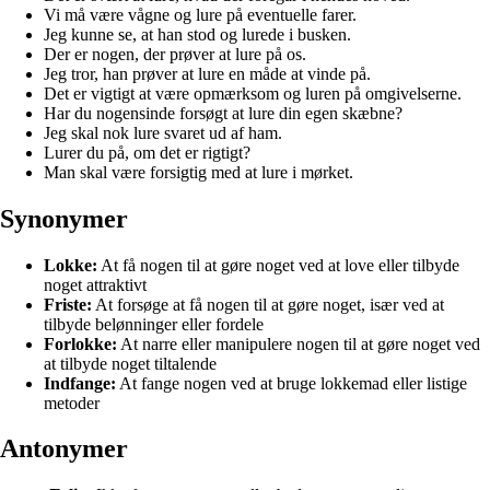
Vi må være vågne og lure på eventuelle farer.
Jeg kunne se, at han stod og lurede i busken.
Der er nogen, der prøver at lure på os.
Jeg tror, han prøver at lure en måde at vinde på.
Det er vigtigt at være opmærksom og luren på omgivelserne.
Har du nogensinde forsøgt at lure din egen skæbne?
Jeg skal nok lure svaret ud af ham.
Lurer du på, om det er rigtigt?
Man skal være forsigtig med at lure i mørket.
Synonymer
Lokke:
At få nogen til at gøre noget ved at love eller tilbyde
noget attraktivt
Friste:
At forsøge at få nogen til at gøre noget, især ved at
tilbyde belønninger eller fordele
Forlokke:
At narre eller manipulere nogen til at gøre noget ved
at tilbyde noget tiltalende
Indfange:
At fange nogen ved at bruge lokkemad eller listige
metoder
Antonymer