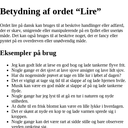
Betydning af ordet “Lire”
Ordet lire på dansk kan bruges til at beskrive handlinger eller adfærd,
der er skæv, smigrende eller manipulerende på en fjollet eller useriøs
måde. Det kan også bruges til at beskrive noget, der er fancy eller
pyntet på en overdreven eller unødvendig måde.
Eksempler på brug
Jeg kan godt lide at læse en god bog og lade tankerne flyve frit.
Nogle gange er det sjovt at lave sjove ansigter og lave lidt sjov.
Har du nogensinde prøvet at tage en lille lur i løbet af dagen?
Det er vigtigt at tage sig tid til at slappe af og lade hjernen hvile.
Musik kan være en god måde at slappe af på og lade tankerne
flyde.
Nogle gange har jeg lyst til at gå en tur i naturen og nyde
stilheden.
At dufte til en frisk blomst kan være en lille lykke i hverdagen.
Det er skønt at nyde en kop te og lade varmen sprede sig i
kroppen.
Nogle gange kan det være rart at sidde stille og bare observere
verden omkring sig.