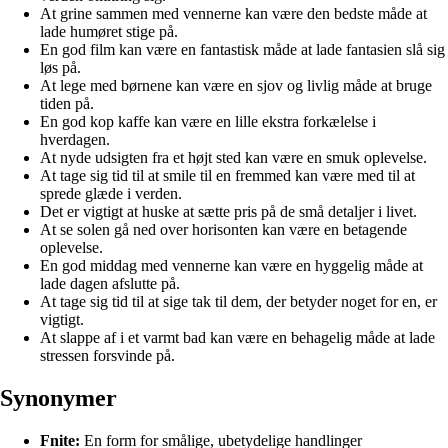
At grine sammen med vennerne kan være den bedste måde at
lade humøret stige på.
En god film kan være en fantastisk måde at lade fantasien slå sig
løs på.
At lege med børnene kan være en sjov og livlig måde at bruge
tiden på.
En god kop kaffe kan være en lille ekstra forkælelse i
hverdagen.
At nyde udsigten fra et højt sted kan være en smuk oplevelse.
At tage sig tid til at smile til en fremmed kan være med til at
sprede glæde i verden.
Det er vigtigt at huske at sætte pris på de små detaljer i livet.
At se solen gå ned over horisonten kan være en betagende
oplevelse.
En god middag med vennerne kan være en hyggelig måde at
lade dagen afslutte på.
At tage sig tid til at sige tak til dem, der betyder noget for en, er
vigtigt.
At slappe af i et varmt bad kan være en behagelig måde at lade
stressen forsvinde på.
Synonymer
Fnite:
En form for smålige, ubetydelige handlinger