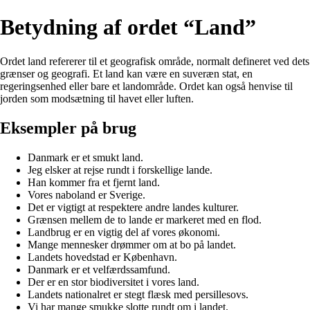
Betydning af ordet “Land”
Ordet land refererer til et geografisk område, normalt defineret ved dets
grænser og geografi. Et land kan være en suveræn stat, en
regeringsenhed eller bare et landområde. Ordet kan også henvise til
jorden som modsætning til havet eller luften.
Eksempler på brug
Danmark er et smukt land.
Jeg elsker at rejse rundt i forskellige lande.
Han kommer fra et fjernt land.
Vores naboland er Sverige.
Det er vigtigt at respektere andre landes kulturer.
Grænsen mellem de to lande er markeret med en flod.
Landbrug er en vigtig del af vores økonomi.
Mange mennesker drømmer om at bo på landet.
Landets hovedstad er København.
Danmark er et velfærdssamfund.
Der er en stor biodiversitet i vores land.
Landets nationalret er stegt flæsk med persillesovs.
Vi har mange smukke slotte rundt om i landet.