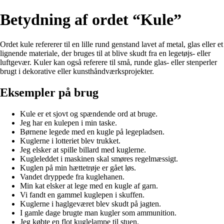
Betydning af ordet “Kule”
Ordet kule refererer til en lille rund genstand lavet af metal, glas eller et
lignende materiale, der bruges til at blive skudt fra en legetøjs- eller
luftgevær. Kuler kan også referere til små, runde glas- eller stenperler
brugt i dekorative eller kunsthåndværksprojekter.
Eksempler på brug
Kule er et sjovt og spændende ord at bruge.
Jeg har en kulepen i min taske.
Børnene legede med en kugle på legepladsen.
Kuglerne i lotteriet blev trukket.
Jeg elsker at spille billard med kuglerne.
Kugleleddet i maskinen skal smøres regelmæssigt.
Kuglen på min hættetrøje er gået løs.
Vandet dryppede fra kuglehanen.
Min kat elsker at lege med en kugle af garn.
Vi fandt en gammel kuglepen i skuffen.
Kuglerne i haglgeværet blev skudt på jagten.
I gamle dage brugte man kugler som ammunition.
Jeg købte en flot kuglelampe til stuen.