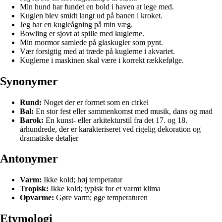
Min hund har fundet en bold i haven at lege med.
Kuglen blev smidt langt ud på banen i kroket.
Jeg har en kugleågning på min væg.
Bowling er sjovt at spille med kuglerne.
Min mormor samlede på glaskugler som pynt.
Vær forsigtig med at træde på kuglerne i akvariet.
Kuglerne i maskinen skal være i korrekt rækkefølge.
Synonymer
Rund:
Noget der er formet som en cirkel
Bal:
En stor fest eller sammenkomst med musik, dans og mad
Barok:
En kunst- eller arkitekturstil fra det 17. og 18.
århundrede, der er karakteriseret ved rigelig dekoration og
dramatiske detaljer
Antonymer
Varm:
Ikke kold; høj temperatur
Tropisk:
Ikke kold; typisk for et varmt klima
Opvarme:
Gøre varm; øge temperaturen
Etymologi