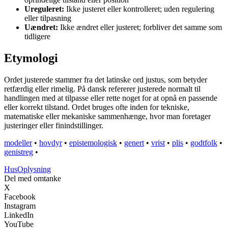
Ureguleret:
Ikke justeret eller kontrolleret; uden regulering
eller tilpasning
Uændret:
Ikke ændret eller justeret; forbliver det samme som
tidligere
Etymologi
Ordet justerede stammer fra det latinske ord justus, som betyder
retfærdig eller rimelig. På dansk refererer justerede normalt til
handlingen med at tilpasse eller rette noget for at opnå en passende
eller korrekt tilstand. Ordet bruges ofte inden for tekniske,
matematiske eller mekaniske sammenhænge, hvor man foretager
justeringer eller finindstillinger.
modeller
•
hovdyr
•
epistemologisk
•
genert
•
vrist
•
plis
•
godtfolk
•
genistreg
•
Hus
Oplysning
Del med omtanke
X
Facebook
Instagram
LinkedIn
YouTube