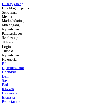
Hus
Oplysning
Bliv klogere på os
Send mail
Medier
Markedsføring
Min adgang
Nyhedsmail
Partnerskaber
Send et tip
Login
Tilmeld
Nyhedsmail
Kategorier
Bil
Hjemmekontor
Udendørs
Børn
Sove
Bad
Køkken
Hvidevarer
Blomster
Børnefamilie