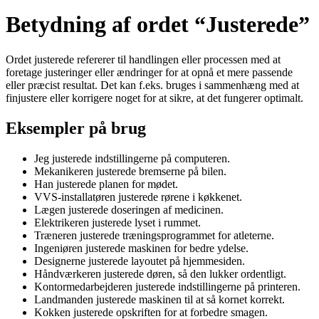
Betydning af ordet “Justerede”
Ordet justerede refererer til handlingen eller processen med at
foretage justeringer eller ændringer for at opnå et mere passende
eller præcist resultat. Det kan f.eks. bruges i sammenhæng med at
finjustere eller korrigere noget for at sikre, at det fungerer optimalt.
Eksempler på brug
Jeg justerede indstillingerne på computeren.
Mekanikeren justerede bremserne på bilen.
Han justerede planen for mødet.
VVS-installatøren justerede rørene i køkkenet.
Lægen justerede doseringen af medicinen.
Elektrikeren justerede lyset i rummet.
Træneren justerede træningsprogrammet for atleterne.
Ingeniøren justerede maskinen for bedre ydelse.
Designerne justerede layoutet på hjemmesiden.
Håndværkeren justerede døren, så den lukker ordentligt.
Kontormedarbejderen justerede indstillingerne på printeren.
Landmanden justerede maskinen til at så kornet korrekt.
Kokken justerede opskriften for at forbedre smagen.