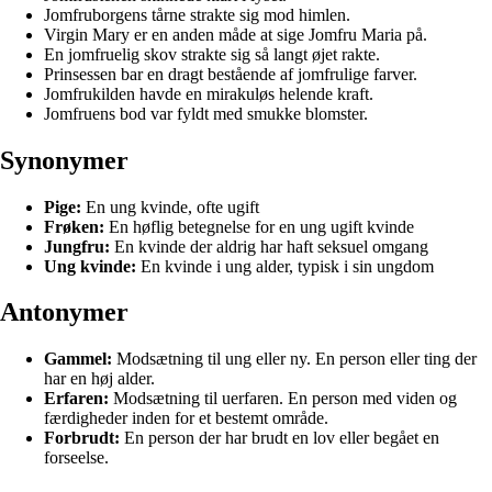
Jomfruborgens tårne strakte sig mod himlen.
Virgin Mary er en anden måde at sige Jomfru Maria på.
En jomfruelig skov strakte sig så langt øjet rakte.
Prinsessen bar en dragt bestående af jomfrulige farver.
Jomfrukilden havde en mirakuløs helende kraft.
Jomfruens bod var fyldt med smukke blomster.
Synonymer
Pige:
En ung kvinde, ofte ugift
Frøken:
En høflig betegnelse for en ung ugift kvinde
Jungfru:
En kvinde der aldrig har haft seksuel omgang
Ung kvinde:
En kvinde i ung alder, typisk i sin ungdom
Antonymer
Gammel:
Modsætning til ung eller ny. En person eller ting der
har en høj alder.
Erfaren:
Modsætning til uerfaren. En person med viden og
færdigheder inden for et bestemt område.
Forbrudt:
En person der har brudt en lov eller begået en
forseelse.