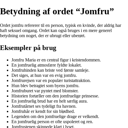
Betydning af ordet “Jomfru”
Ordet jomfru refererer til en person, typisk en kvinde, der aldrig har
haft seksuel omgang. Ordet kan også bruges i en mere generel
betydning om noget, der er ubrugt eller uberørt.
Eksempler på brug
Jomfru Maria er en central figur i kristendommen.
En jomfruelig atmosfære fyldte lokalet.
Jomfruhinden kan briste ved første samleje.
Det siges, at hun var en evig jomfru.
Jomfrurejsen var en populær turistattraktion.
Hun blev betragtet som byens jomfru.
Jomfruburet var pyntet med blomster.
Historien fortæller om den jomfruelige prinsesse.
En jomfruelig brud har en helt særlig aura.
Jomfrutårnet ses tydeligt fra havnen.
Jomfruhår er kendt for sin blødhed.
Legenden om den jomfruelige drage er velkendt.
En jomfruelig person er ofte uspoleret og ren.
Jomfrustenen skinnede klart i lyset.