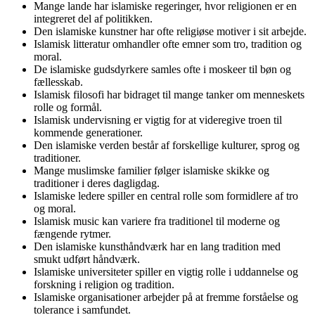
Mange lande har islamiske regeringer, hvor religionen er en
integreret del af politikken.
Den islamiske kunstner har ofte religiøse motiver i sit arbejde.
Islamisk litteratur omhandler ofte emner som tro, tradition og
moral.
De islamiske gudsdyrkere samles ofte i moskeer til bøn og
fællesskab.
Islamisk filosofi har bidraget til mange tanker om menneskets
rolle og formål.
Islamisk undervisning er vigtig for at videregive troen til
kommende generationer.
Den islamiske verden består af forskellige kulturer, sprog og
traditioner.
Mange muslimske familier følger islamiske skikke og
traditioner i deres dagligdag.
Islamiske ledere spiller en central rolle som formidlere af tro
og moral.
Islamisk music kan variere fra traditionel til moderne og
fængende rytmer.
Den islamiske kunsthåndværk har en lang tradition med
smukt udført håndværk.
Islamiske universiteter spiller en vigtig rolle i uddannelse og
forskning i religion og tradition.
Islamiske organisationer arbejder på at fremme forståelse og
tolerance i samfundet.