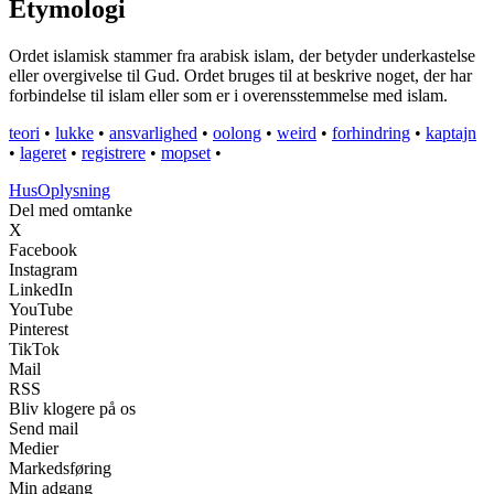
Etymologi
Ordet islamisk stammer fra arabisk islam, der betyder underkastelse
eller overgivelse til Gud. Ordet bruges til at beskrive noget, der har
forbindelse til islam eller som er i overensstemmelse med islam.
teori
•
lukke
•
ansvarlighed
•
oolong
•
weird
•
forhindring
•
kaptajn
•
lageret
•
registrere
•
mopset
•
Hus
Oplysning
Del med omtanke
X
Facebook
Instagram
LinkedIn
YouTube
Pinterest
TikTok
Mail
RSS
Bliv klogere på os
Send mail
Medier
Markedsføring
Min adgang