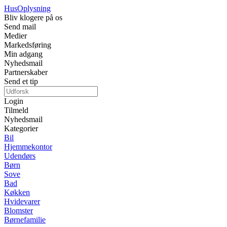
Hus
Oplysning
Bliv klogere på os
Send mail
Medier
Markedsføring
Min adgang
Nyhedsmail
Partnerskaber
Send et tip
Login
Tilmeld
Nyhedsmail
Kategorier
Bil
Hjemmekontor
Udendørs
Børn
Sove
Bad
Køkken
Hvidevarer
Blomster
Børnefamilie