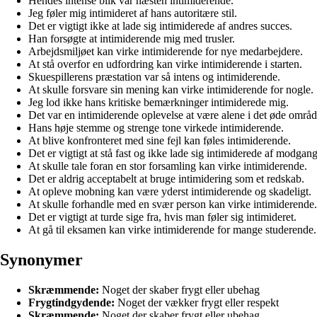
Hendes intense blik var næsten intimiderende.
Jeg føler mig intimideret af hans autoritære stil.
Det er vigtigt ikke at lade sig intimiderede af andres succes.
Han forsøgte at intimiderende mig med trusler.
Arbejdsmiljøet kan virke intimiderende for nye medarbejdere.
At stå overfor en udfordring kan virke intimiderende i starten.
Skuespillerens præstation var så intens og intimiderende.
At skulle forsvare sin mening kan virke intimiderende for nogle.
Jeg lod ikke hans kritiske bemærkninger intimiderede mig.
Det var en intimiderende oplevelse at være alene i det øde områd
Hans høje stemme og strenge tone virkede intimiderende.
At blive konfronteret med sine fejl kan føles intimiderende.
Det er vigtigt at stå fast og ikke lade sig intimiderede af modgang
At skulle tale foran en stor forsamling kan virke intimiderende.
Det er aldrig acceptabelt at bruge intimidering som et redskab.
At opleve mobning kan være yderst intimiderende og skadeligt.
At skulle forhandle med en svær person kan virke intimiderende.
Det er vigtigt at turde sige fra, hvis man føler sig intimideret.
At gå til eksamen kan virke intimiderende for mange studerende.
Synonymer
Skræmmende:
Noget der skaber frygt eller ubehag
Frygtindgydende:
Noget der vækker frygt eller respekt
Skræmmende:
Noget der skaber frygt eller ubehag