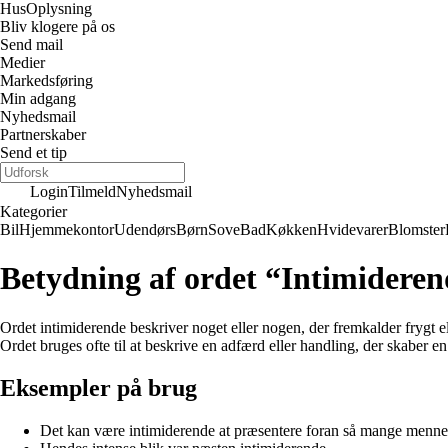
Hus
Oplysning
Bliv klogere på os
Send mail
Medier
Markedsføring
Min adgang
Nyhedsmail
Partnerskaber
Send et tip
Login
Tilmeld
Nyhedsmail
Kategorier
Bil
Hjemmekontor
Udendørs
Børn
Sove
Bad
Køkken
Hvidevarer
Blomster
Betydning af ordet “Intimidere
Ordet intimiderende beskriver noget eller nogen, der fremkalder frygt el
Ordet bruges ofte til at beskrive en adfærd eller handling, der skaber 
Eksempler på brug
Det kan være intimiderende at præsentere foran så mange menne