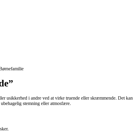
Børnefamilie
nde”
ler usikkerhed i andre ved at virke truende eller skræmmende. Det kan væ
en ubehagelig stemning eller atmosfære.
sker.