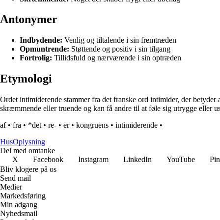
Antonymer
Indbydende:
Venlig og tiltalende i sin fremtræden
Opmuntrende:
Støttende og positiv i sin tilgang
Fortrolig:
Tillidsfuld og nærværende i sin optræden
Etymologi
Ordet intimiderende stammer fra det franske ord intimider, der betyder a
skræmmende eller truende og kan få andre til at føle sig utrygge eller us
af
•
fra
•
*det
•
re-
•
er
•
kongruens
•
intimiderende
•
Hus
Oplysning
Del med omtanke
X
Facebook
Instagram
LinkedIn
YouTube
Pin
Bliv klogere på os
Send mail
Medier
Markedsføring
Min adgang
Nyhedsmail