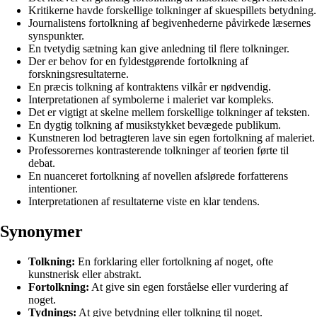
Kritikerne havde forskellige tolkninger af skuespillets betydning.
Journalistens fortolkning af begivenhederne påvirkede læsernes
synspunkter.
En tvetydig sætning kan give anledning til flere tolkninger.
Der er behov for en fyldestgørende fortolkning af
forskningsresultaterne.
En præcis tolkning af kontraktens vilkår er nødvendig.
Interpretationen af symbolerne i maleriet var kompleks.
Det er vigtigt at skelne mellem forskellige tolkninger af teksten.
En dygtig tolkning af musikstykket bevægede publikum.
Kunstneren lod betragteren lave sin egen fortolkning af maleriet.
Professorernes kontrasterende tolkninger af teorien førte til
debat.
En nuanceret fortolkning af novellen afslørede forfatterens
intentioner.
Interpretationen af resultaterne viste en klar tendens.
Synonymer
Tolkning:
En forklaring eller fortolkning af noget, ofte
kunstnerisk eller abstrakt.
Fortolkning:
At give sin egen forståelse eller vurdering af
noget.
Tydnings:
At give betydning eller tolkning til noget.