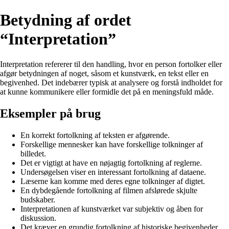
Betydning af ordet
“Interpretation”
Interpretation refererer til den handling, hvor en person fortolker eller
afgør betydningen af noget, såsom et kunstværk, en tekst eller en
begivenhed. Det indebærer typisk at analysere og forstå indholdet for
at kunne kommunikere eller formidle det på en meningsfuld måde.
Eksempler på brug
En korrekt fortolkning af teksten er afgørende.
Forskellige mennesker kan have forskellige tolkninger af
billedet.
Det er vigtigt at have en nøjagtig fortolkning af reglerne.
Undersøgelsen viser en interessant fortolkning af dataene.
Læserne kan komme med deres egne tolkninger af digtet.
En dybdegående fortolkning af filmen afslørede skjulte
budskaber.
Interpretationen af kunstværket var subjektiv og åben for
diskussion.
Det kræver en grundig fortolkning af historiske begivenheder.