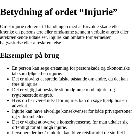
Betydning af ordet “Injurie”
Ordet injurie refererer til handlingen med at forvolde skade eller
krænke en persons ære eller omdømme gennem verbale angreb eller
ærekrænkende udtalelser. Injurie kan omfatte fornærmelser,
bagvaskelse eller æreskrænkelse.
Eksempler på brug
En person kan søge erstatning for personskade og økonomiske
tab som følge af en injurie.
Det er ulovligt at sprede falske påstande om andre, da det kan
føre til injurie.
Det er vigtigt at beskytte sit omdømme mod injurier og
rygtebaserede angreb.
Hvis du har været udsat for injurie, kan du søge hjælp hos en
advokat.
Injurie kan have alvorlige konsekvenser for både privatpersoner
og virksomheder.
Det er vigtigt at overveje konsekvenserne, før man udtaler sig
offentligt for at undgå injurie.
Personer, der begår injurie, kan blive retsforfulgt og straffet i