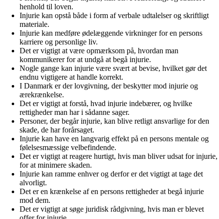
henhold til loven.
Injurie kan opstå både i form af verbale udtalelser og skriftligt
materiale.
Injurie kan medføre ødelæggende virkninger for en persons
karriere og personlige liv.
Det er vigtigt at være opmærksom på, hvordan man
kommunikerer for at undgå at begå injurie.
Nogle gange kan injurie være svært at bevise, hvilket gør det
endnu vigtigere at handle korrekt.
I Danmark er der lovgivning, der beskytter mod injurie og
ærekrænkelse.
Det er vigtigt at forstå, hvad injurie indebærer, og hvilke
rettigheder man har i sådanne sager.
Personer, der begår injurie, kan blive retligt ansvarlige for den
skade, de har forårsaget.
Injurie kan have en langvarig effekt på en persons mentale og
følelsesmæssige velbefindende.
Det er vigtigt at reagere hurtigt, hvis man bliver udsat for injurie,
for at minimere skaden.
Injurie kan ramme enhver og derfor er det vigtigt at tage det
alvorligt.
Det er en krænkelse af en persons rettigheder at begå injurie
mod dem.
Det er vigtigt at søge juridisk rådgivning, hvis man er blevet
offer for injurie.