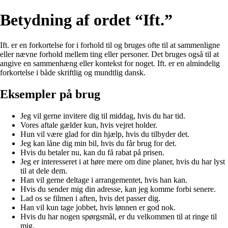
Betydning af ordet “Ift.”
Ift. er en forkortelse for i forhold til og bruges ofte til at sammenligne
eller nævne forhold mellem ting eller personer. Det bruges også til at
angive en sammenhæng eller kontekst for noget. Ift. er en almindelig
forkortelse i både skriftlig og mundtlig dansk.
Eksempler på brug
Jeg vil gerne invitere dig til middag, hvis du har tid.
Vores aftale gælder kun, hvis vejret holder.
Hun vil være glad for din hjælp, hvis du tilbyder det.
Jeg kan låne dig min bil, hvis du får brug for det.
Hvis du betaler nu, kan du få rabat på prisen.
Jeg er interesseret i at høre mere om dine planer, hvis du har lyst
til at dele dem.
Han vil gerne deltage i arrangementet, hvis han kan.
Hvis du sender mig din adresse, kan jeg komme forbi senere.
Lad os se filmen i aften, hvis det passer dig.
Han vil kun tage jobbet, hvis lønnen er god nok.
Hvis du har nogen spørgsmål, er du velkommen til at ringe til
mig.