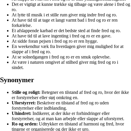
Det er vigtigt at kunne trække sig tilbage og være alene i fred og
ro.
At lytte til musik i et stille rum giver mig indre fred og ro.
At have tid til at tage et langt varmt bad i fred og ro er ren
forkælelse.
Et afslappende karbad er det bedste sted at finde fred og ro.
At have tid til at lave ingenting i fred og ro er en gave.
At sidde foran pejsen i fred og ro er ren hygge.
En weekendtur væk fra hverdagen giver mig mulighed for at
slappe af i fred og ro.
At se solnedgangen i fred og ro er en smuk oplevelse.
At være i naturen omgivet af stilhed giver mig fred og ro i
sindet.
Synonymer
Stille og roligt:
Betegner en tilstand af fred og ro, hvor der ikke
er forstyrrelser eller støj omkring en.
Uforstyrret:
Beskriver en tilstand af fred og ro uden
forstyrrelser eller indblanding.
Uhindret:
Indikerer, at der ikke er forhindringer eller
forstyrrelser, og at man kan arbejde eller slappe af uforstyrret.
Ro og orden:
Udtrykker en tilstand af harmoni og fred, hvor
tingene er organiserede og der ikke er uro.