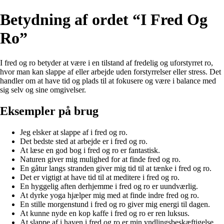
Betydning af ordet “I Fred Og
Ro”
I fred og ro betyder at være i en tilstand af fredelig og uforstyrret ro,
hvor man kan slappe af eller arbejde uden forstyrrelser eller stress. Det
handler om at have tid og plads til at fokusere og være i balance med
sig selv og sine omgivelser.
Eksempler på brug
Jeg elsker at slappe af i fred og ro.
Det bedste sted at arbejde er i fred og ro.
At læse en god bog i fred og ro er fantastisk.
Naturen giver mig mulighed for at finde fred og ro.
En gåtur langs stranden giver mig tid til at tænke i fred og ro.
Det er vigtigt at have tid til at meditere i fred og ro.
En hyggelig aften derhjemme i fred og ro er uundværlig.
At dyrke yoga hjælper mig med at finde indre fred og ro.
En stille morgenstund i fred og ro giver mig energi til dagen.
At kunne nyde en kop kaffe i fred og ro er ren luksus.
At slappe af i haven i fred og ro er min yndlingsbeskæftigelse.