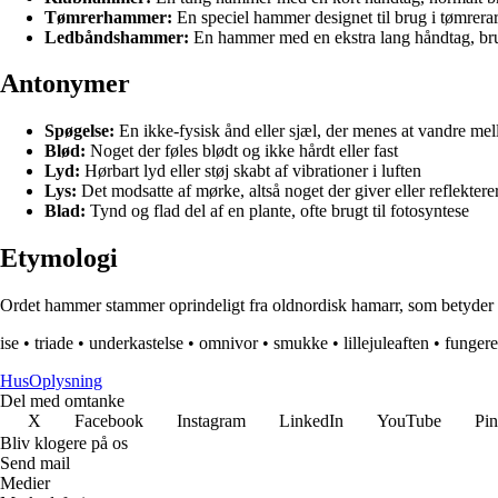
Tømrerhammer:
En speciel hammer designet til brug i tømrera
Ledbåndshammer:
En hammer med en ekstra lang håndtag, brugt
Antonymer
Spøgelse:
En ikke-fysisk ånd eller sjæl, der menes at vandre me
Blød:
Noget der føles blødt og ikke hårdt eller fast
Lyd:
Hørbart lyd eller støj skabt af vibrationer i luften
Lys:
Det modsatte af mørke, altså noget der giver eller reflekterer
Blad:
Tynd og flad del af en plante, ofte brugt til fotosyntese
Etymologi
Ordet hammer stammer oprindeligt fra oldnordisk hamarr, som betyder 
ise
•
triade
•
underkastelse
•
omnivor
•
smukke
•
lillejuleaften
•
fungere
Hus
Oplysning
Del med omtanke
X
Facebook
Instagram
LinkedIn
YouTube
Pin
Bliv klogere på os
Send mail
Medier