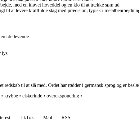
rbejde, med en kløvet hoveddel og en klo til at trække søm ud
 til at levere kraftfulde slag med præcision, typisk i metalbearbejdnin
llem de levende
 lys
et redskab til at slå med. Ordet har rødder i germansk sprog og er be
•
krybbe
•
elskerinde
•
overeksponering
•
terest
TikTok
Mail
RSS