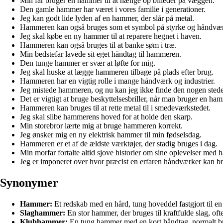
Min far bruger en hammer til at hænge op billeder på væggen.
Den gamle hammer har været i vores familie i generationer.
Jeg kan godt lide lyden af en hammer, der slår på metal.
Hammeren kan også bruges som et symbol på styrke og håndvæ
Jeg skal købe en ny hammer til at reparere hegnet i haven.
Hammeren kan også bruges til at banke søm i træ.
Min bedstefar lavede sit eget håndtag til hammeren.
Den tunge hammer er svær at løfte for mig.
Jeg skal huske at lægge hammeren tilbage på plads efter brug.
Hammeren har en vigtig rolle i mange håndværk og industrier.
Jeg mistede hammeren, og nu kan jeg ikke finde den nogen stede
Det er vigtigt at bruge beskyttelsesbriller, når man bruger en ha
Hammeren kan bruges til at rette metal til i smedeværkstedet.
Jeg skal slibe hammerens hoved for at holde den skarp.
Min storebror lærte mig at bruge hammeren korrekt.
Jeg ønsker mig en ny elektrisk hammer til min fødselsdag.
Hammeren er et af de ældste værktøjer, der stadig bruges i dag.
Min morfar fortalte altid sjove historier om sine oplevelser med
Jeg er imponeret over hvor præcist en erfaren håndværker kan 
Synonymer
Hammer:
Et redskab med en hård, tung hoveddel fastgjort til en 
Slaghammer:
En stor hammer, der bruges til kraftfulde slag, ofte
Klubhammer:
En tung hammer med en kort håndtag, normalt brugt