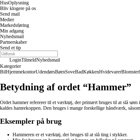
Hus
Oplysning
Bliv klogere på os
Send mail
Medier
Markedsføring
Min adgang
Nyhedsmail
Partnerskaber
Send et tip
Login
Tilmeld
Nyhedsmail
Kategorier
Bil
Hjemmekontor
Udendørs
Børn
Sove
Bad
Køkken
Hvidevarer
Blomster
Betydning af ordet “Hammer”
Ordet hammer refererer til et værktøj, der primært bruges til at slå søm
kaldes hamrekoppen. Den bruges i mange forskellige håndværk, såsom
Eksempler på brug
Hammeren er et værktøj, der bruges til at slå ting i stykker.