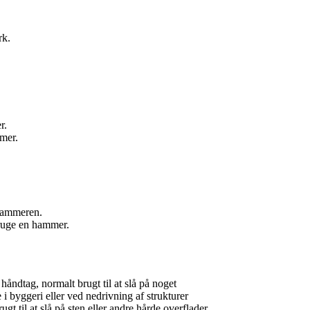
rk.
r.
mmer.
 hammeren.
bruge en hammer.
håndtag, normalt brugt til at slå på noget
 i byggeri eller ved nedrivning af strukturer
 til at slå på sten eller andre hårde overflader