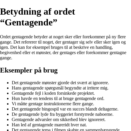
Betydning af ordet
“Gentagende”
Ordet gentagende betyder at noget sker eller forekommer på ny flere
gange. Det refererer til noget, der gentager sig selv eller sker igen og
igen. Det kan for eksempel bruges til at beskrive en handling,
begivenhed eller et mønster, der gentages eller forekommer gentagne
gange.
Eksempler på brug
Det gentagende mønster gjorde det svært at ignorere.
Hans gentagende spørgsmål begyndte at irritere mig.
Gentagende fejl i koden forsinkede projektet.
Hun havde en tendens til at bruge gentagende ord.
Vi måtte gentage instruktionerne flere gange.
Det gentagende bingospil var en succes blandt deltagerne.
De gentagende lyde fra byggeriet forstyrrede naboerne.
Gentagende advarsler om sikkerhed blev ignoreret.
Han led af gentagende mareridt hver nat.
Det gentagende tema i filmen skabte en sammenhængende