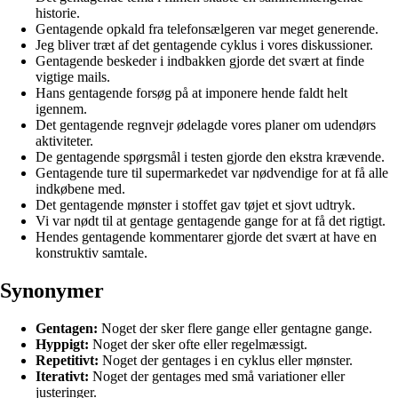
historie.
Gentagende opkald fra telefonsælgeren var meget generende.
Jeg bliver træt af det gentagende cyklus i vores diskussioner.
Gentagende beskeder i indbakken gjorde det svært at finde
vigtige mails.
Hans gentagende forsøg på at imponere hende faldt helt
igennem.
Det gentagende regnvejr ødelagde vores planer om udendørs
aktiviteter.
De gentagende spørgsmål i testen gjorde den ekstra krævende.
Gentagende ture til supermarkedet var nødvendige for at få alle
indkøbene med.
Det gentagende mønster i stoffet gav tøjet et sjovt udtryk.
Vi var nødt til at gentage gentagende gange for at få det rigtigt.
Hendes gentagende kommentarer gjorde det svært at have en
konstruktiv samtale.
Synonymer
Gentagen:
Noget der sker flere gange eller gentagne gange.
Hyppigt:
Noget der sker ofte eller regelmæssigt.
Repetitivt:
Noget der gentages i en cyklus eller mønster.
Iterativt:
Noget der gentages med små variationer eller
justeringer.