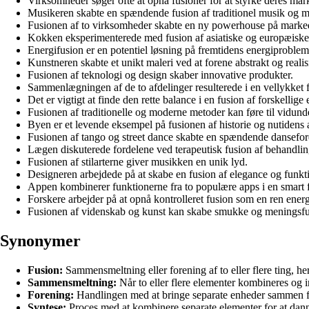
Virksomheder søger ofte at opnå fusioner for at styrke deres mar
Musikeren skabte en spændende fusion af traditionel musik og m
Fusionen af to virksomheder skabte en ny powerhouse på marke
Kokken eksperimenterede med fusion af asiatiske og europæiske
Energifusion er en potentiel løsning på fremtidens energiproblem
Kunstneren skabte et unikt maleri ved at forene abstrakt og realis
Fusionen af teknologi og design skaber innovative produkter.
Sammenlægningen af de to afdelinger resulterede i en vellykket 
Det er vigtigt at finde den rette balance i en fusion af forskellige
Fusionen af traditionelle og moderne metoder kan føre til vidunder
Byen er et levende eksempel på fusionen af historie og nutidens a
Fusionen af tango og street dance skabte en spændende dansefore
Lægen diskuterede fordelene ved terapeutisk fusion af behandli
Fusionen af stilarterne giver musikken en unik lyd.
Designeren arbejdede på at skabe en fusion af elegance og funktion
Appen kombinerer funktionerne fra to populære apps i en smart 
Forskere arbejder på at opnå kontrolleret fusion som en ren energ
Fusionen af videnskab og kunst kan skabe smukke og meningsfu
Synonymer
Fusion:
Sammensmeltning eller forening af to eller flere ting, heru
Sammensmeltning:
Når to eller flere elementer kombineres og i
Forening:
Handlingen med at bringe separate enheder sammen fo
Syntese:
Proces med at kombinere separate elementer for at dan