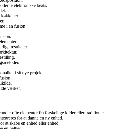
kedsposition.
oderne elektroniske beats.
det.
 køkkener.
er.
me i en fusion.
fusion.
 elementer.
lige resultater.
rkitektur.
stilling.
ngsmetoder.
alitet i sit nye projekt.
fusion.
ikilde.
lde værker.
nder ofte elementer fra forskellige kilder eller traditioner.
ntegreres for at danne en ny enhed.
r at skabe en enhed eller enhed.
ne en helhed.