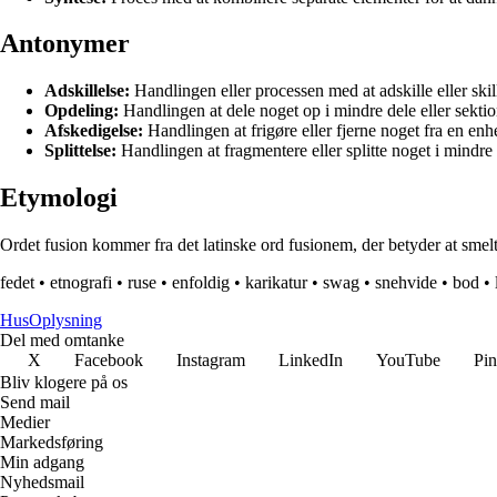
Antonymer
Adskillelse:
Handlingen eller processen med at adskille eller skil
Opdeling:
Handlingen at dele noget op i mindre dele eller sektio
Afskedigelse:
Handlingen at frigøre eller fjerne noget fra en enh
Splittelse:
Handlingen at fragmentere eller splitte noget i mindre
Etymologi
Ordet fusion kommer fra det latinske ord fusionem, der betyder at smelte 
fedet
•
etnografi
•
ruse
•
enfoldig
•
karikatur
•
swag
•
snehvide
•
bod
•
Hus
Oplysning
Del med omtanke
X
Facebook
Instagram
LinkedIn
YouTube
Pin
Bliv klogere på os
Send mail
Medier
Markedsføring
Min adgang
Nyhedsmail