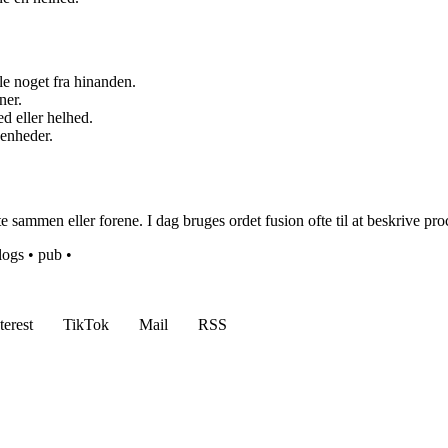
le noget fra hinanden.
ner.
ed eller helhed.
 enheder.
sammen eller forene. I dag bruges ordet fusion ofte til at beskrive proce
logs
•
pub
•
terest
TikTok
Mail
RSS