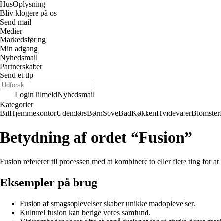
Hus
Oplysning
Bliv klogere på os
Send mail
Medier
Markedsføring
Min adgang
Nyhedsmail
Partnerskaber
Send et tip
Login
Tilmeld
Nyhedsmail
Kategorier
Bil
Hjemmekontor
Udendørs
Børn
Sove
Bad
Køkken
Hvidevarer
Blomster
Betydning af ordet “Fusion”
Fusion refererer til processen med at kombinere to eller flere ting for
Eksempler på brug
Fusion af smagsoplevelser skaber unikke madoplevelser.
Kulturel fusion kan berige vores samfund.