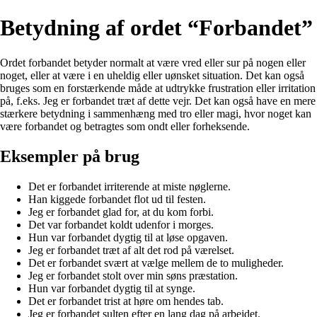
Betydning af ordet “Forbandet”
Ordet forbandet betyder normalt at være vred eller sur på nogen eller
noget, eller at være i en uheldig eller uønsket situation. Det kan også
bruges som en forstærkende måde at udtrykke frustration eller irritation
på, f.eks. Jeg er forbandet træt af dette vejr. Det kan også have en mere
stærkere betydning i sammenhæng med tro eller magi, hvor noget kan
være forbandet og betragtes som ondt eller forheksende.
Eksempler på brug
Det er forbandet irriterende at miste nøglerne.
Han kiggede forbandet flot ud til festen.
Jeg er forbandet glad for, at du kom forbi.
Det var forbandet koldt udenfor i morges.
Hun var forbandet dygtig til at løse opgaven.
Jeg er forbandet træt af alt det rod på værelset.
Det er forbandet svært at vælge mellem de to muligheder.
Jeg er forbandet stolt over min søns præstation.
Hun var forbandet dygtig til at synge.
Det er forbandet trist at høre om hendes tab.
Jeg er forbandet sulten efter en lang dag på arbejdet.