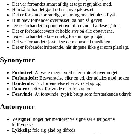
Det var forbandet smart af dig at tage regnjakke med.
Han så forbandet godt ud i sit nye jakkesæt.
Det er forbandet ærgerligt, at arrangementet blev aflyst.
Hun blev forbandet overrasket, da hun så gaven.
Jeg er forbandet imponeret over din evne til at løse gåden.
Det er forbandet svært at holde styr på alle opgaverne.
Jeg er forbandet taknemmelig for din hjælp i går.
Det var forbandet sjovt at se dem danse til musikken.
Det er forbandet irriterende, når tingene ikke går som planlagt.
Synonymer
Forbistret:
At være meget vred eller irriteret over noget
Forbandede:
Besværgelse eller en ed, der udtales mod nogen
Bandende:
Ed, forbandelse eller svovlet sprog
Fanden:
Udtryk for vrede eller frustration
Forsvinde:
At forsvinde, typisk brugt som forstærkende udtryk
Antonymer
Velsignet:
noget der medfører velsignelser eller positiv
indflydelse
Lykkelig:
føle sig glad og tilfreds